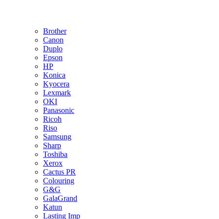
Brother
Canon
Duplo
Epson
HP
Konica
Kyocera
Lexmark
OKI
Panasonic
Ricoh
Riso
Samsung
Sharp
Toshiba
Xerox
Cactus PR
Colouring
G&G
GalaGrand
Katun
Lasting Imp