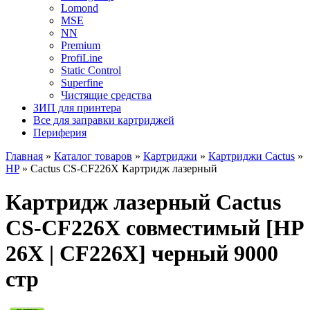
Lomond
MSE
NN
Premium
ProfiLine
Static Control
Superfine
Чистящие средства
ЗИП для принтера
Все для заправки картриджей
Периферия
Главная
»
Каталог товаров
»
Картриджи
»
Картриджи Cactus
»
HP
»
Cactus CS-CF226X Картридж лазерный
Картридж лазерный Cactus
CS-CF226X совместимый [HP
26X | CF226X] черный 9000
стр