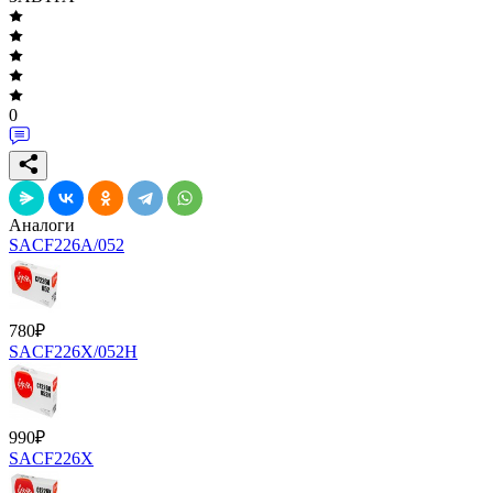
0
Аналоги
SACF226A/052
780
₽
SACF226X/052H
990
₽
SACF226X