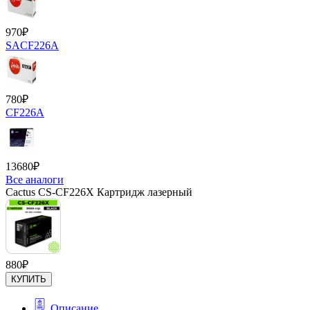
970
₽
SACF226A
780
₽
CF226A
13680
₽
Все аналоги
Cactus CS-CF226X Картридж лазерный
880
₽
КУПИТЬ
Описание