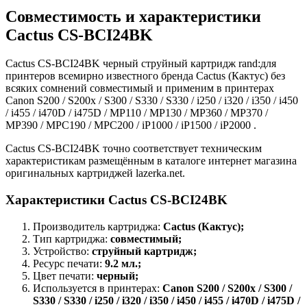
Совместимость и характеристики
Cactus CS-BCI24BK
Cactus CS-BCI24BK черный струйный картридж rand:для
принтеров всемирно известного бренда Cactus (Кактус) без
всяких сомнений совместимый и применим в принтерах
Canon S200 / S200x / S300 / S330 / S330 / i250 / i320 / i350 / i450
/ i455 / i470D / i475D / MP110 / MP130 / MP360 / MP370 /
MP390 / MPC190 / MPC200 / iP1000 / iP1500 / iP2000 .
Cactus CS-BCI24BK точно соответствует техническим
характеристикам размещённым в каталоге интернет магазина
оригинальных картриджей lazerka.net.
Характеристики Cactus CS-BCI24BK
Производитель картриджа:
Cactus (Кактус);
Тип картриджа:
совместимый;
Устройство:
струйный картридж;
Ресурс печати:
9.2 мл.;
Цвет печати:
черный;
Используется в принтерах:
Canon S200 / S200x / S300 /
S330 / S330 / i250 / i320 / i350 / i450 / i455 / i470D / i475D /