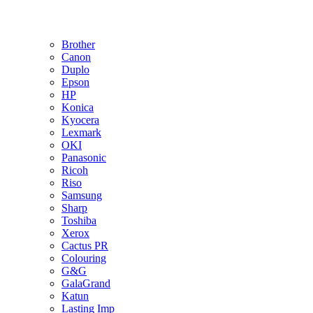
Brother
Canon
Duplo
Epson
HP
Konica
Kyocera
Lexmark
OKI
Panasonic
Ricoh
Riso
Samsung
Sharp
Toshiba
Xerox
Cactus PR
Colouring
G&G
GalaGrand
Katun
Lasting Imp