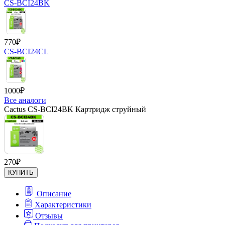
CS-BCI24BK
770
₽
CS-BCI24CL
1000
₽
Все аналоги
Cactus CS-BCI24BK Картридж струйный
270
₽
КУПИТЬ
Описание
Характеристики
Отзывы