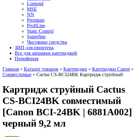
Lomond
MSE
NN
Premium
ProfiLine
Static Control
Superfine
Чистящие средства
ЗИП для принтера
Все для заправки картриджей
Периферия
Главная
»
Каталог товаров
»
Картриджи
»
Картриджи Canon
»
Совместимые
»
Cactus CS-BCI24BK Картридж струйный
Картридж струйный Cactus
CS-BCI24BK совместимый
[Canon BCI-24BK | 6881A002]
черный 9,2 мл