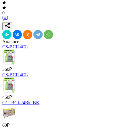
0
Аналоги
CS-BCI24CL
360
₽
CS-BCI24CL
450
₽
CG_BCI-24Bk_BK
60
₽