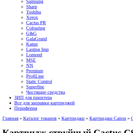
Samsung
Sharp
Toshiba
Xerox
Cactus PR
Colouring
G&G
GalaGrand
Katun
Lasting Imp
Lomond
MSE
NN
Premium
ProfiLine
Static Control
Superfine
Чистящие средства
ЗИП для принтера
Все для заправки картриджей
Периферия
Главная
»
Каталог товаров
»
Картриджи
»
Картриджи Canon
»
Картридж струйный Cactus C