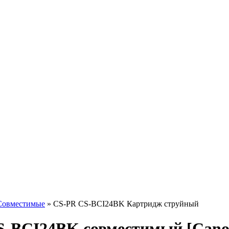
Совместимые
»
CS-PR CS-BCI24BK Картридж струйный
S-BCI24BK совместимый [Canon