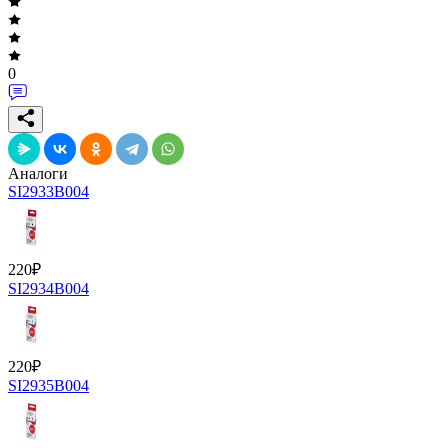
0
Аналоги
SI2933B004
220
₽
SI2934B004
220
₽
SI2935B004