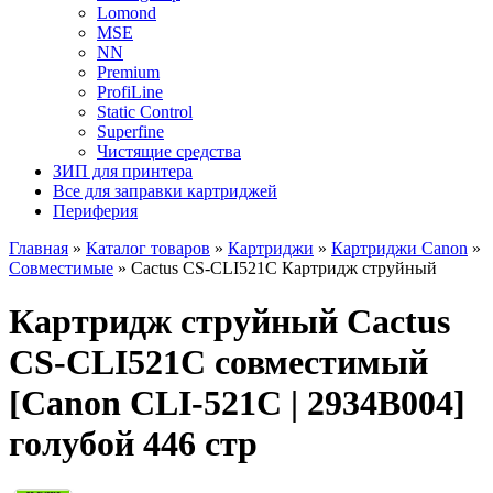
Lomond
MSE
NN
Premium
ProfiLine
Static Control
Superfine
Чистящие средства
ЗИП для принтера
Все для заправки картриджей
Периферия
Главная
»
Каталог товаров
»
Картриджи
»
Картриджи Canon
»
Совместимые
»
Cactus CS-CLI521C Картридж струйный
Картридж струйный Cactus
CS-CLI521C совместимый
[Canon CLI-521C | 2934B004]
голубой 446 стр