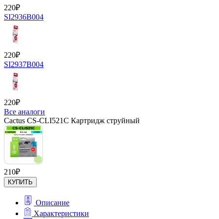
220
₽
SI2936B004
220
₽
SI2937B004
220
₽
Все аналоги
Cactus CS-CLI521C Картридж струйный
210
₽
КУПИТЬ
Описание
Характеристики