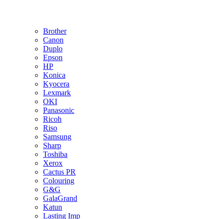
Brother
Canon
Duplo
Epson
HP
Konica
Kyocera
Lexmark
OKI
Panasonic
Ricoh
Riso
Samsung
Sharp
Toshiba
Xerox
Cactus PR
Colouring
G&G
GalaGrand
Katun
Lasting Imp