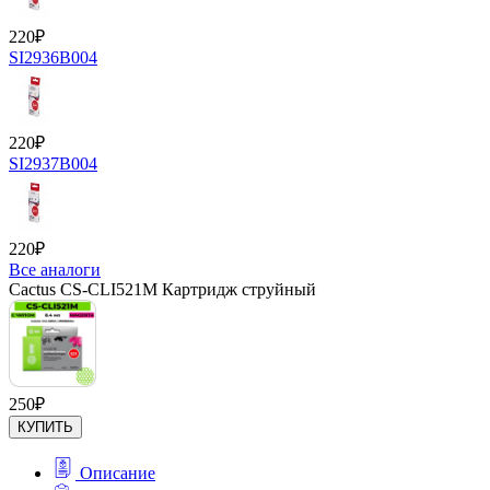
220
₽
SI2936B004
220
₽
SI2937B004
220
₽
Все аналоги
Cactus CS-CLI521M Картридж струйный
250
₽
КУПИТЬ
Описание