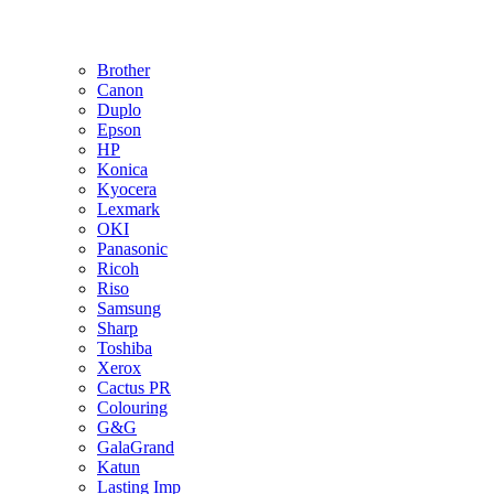
Brother
Canon
Duplo
Epson
HP
Konica
Kyocera
Lexmark
OKI
Panasonic
Ricoh
Riso
Samsung
Sharp
Toshiba
Xerox
Cactus PR
Colouring
G&G
GalaGrand
Katun
Lasting Imp