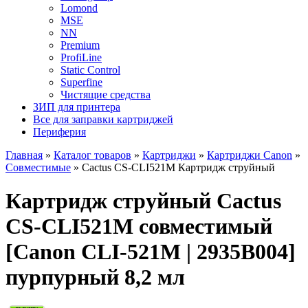
Lomond
MSE
NN
Premium
ProfiLine
Static Control
Superfine
Чистящие средства
ЗИП для принтера
Все для заправки картриджей
Периферия
Главная
»
Каталог товаров
»
Картриджи
»
Картриджи Canon
»
Совместимые
»
Cactus CS-CLI521M Картридж струйный
Картридж струйный Cactus
CS-CLI521M совместимый
[Canon CLI-521M | 2935B004]
пурпурный 8,2 мл