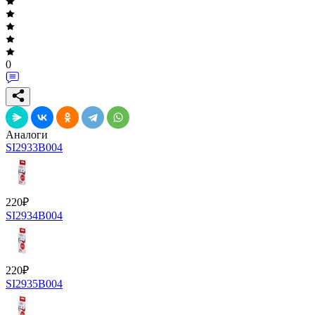
0
Аналоги
SI2933B004
220
₽
SI2934B004
220
₽
SI2935B004