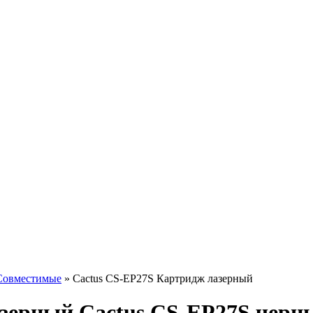
Совместимые
»
Cactus CS-EP27S Картридж лазерный
ерный Cactus CS-EP27S черны