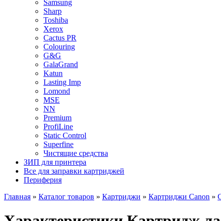
Samsung
Sharp
Toshiba
Xerox
Cactus PR
Colouring
G&G
GalaGrand
Katun
Lasting Imp
Lomond
MSE
NN
Premium
ProfiLine
Static Control
Superfine
Чистящие средства
ЗИП для принтера
Все для заправки картриджей
Периферия
Главная
»
Каталог товаров
»
Картриджи
»
Картриджи Canon
»
Характеристики Картридж лаз