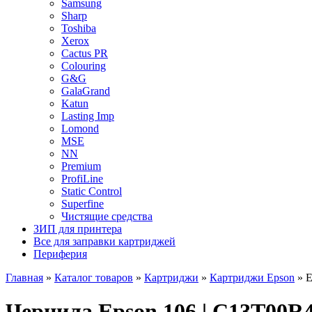
Samsung
Sharp
Toshiba
Xerox
Cactus PR
Colouring
G&G
GalaGrand
Katun
Lasting Imp
Lomond
MSE
NN
Premium
ProfiLine
Static Control
Superfine
Чистящие средства
ЗИП для принтера
Все для заправки картриджей
Периферия
Главная
»
Каталог товаров
»
Картриджи
»
Картриджи Epson
»
E
Чернила Epson 106 | C13T00R