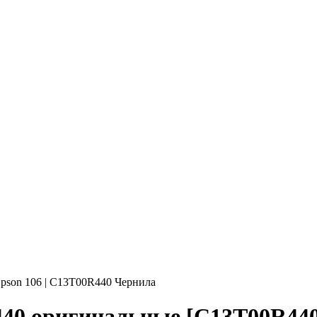
pson 106 | C13T00R440 Чернила
440 оригинальные [C13T00R440