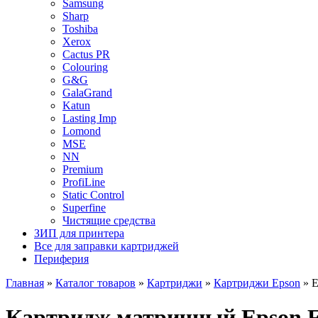
Samsung
Sharp
Toshiba
Xerox
Cactus PR
Colouring
G&G
GalaGrand
Katun
Lasting Imp
Lomond
MSE
NN
Premium
ProfiLine
Static Control
Superfine
Чистящие средства
ЗИП для принтера
Все для заправки картриджей
Периферия
Главная
»
Каталог товаров
»
Картриджи
»
Картриджи Epson
»
E
Картридж матричный Epson F