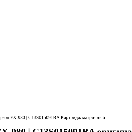
pson FX-980 | C13S015091BA Картридж матричный
X-980 | C13S015091BA оригин