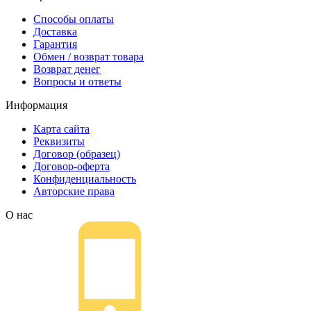
указанную вами электронную почту придёт
принтеров.
Способы оплаты
письмо с копией заказа. Это значит, что
Доставка
заказ получен и мы позвоним вам так
Гарантия
быстро, как это возможно, чтобы оформить
Обмен / возврат товара
доставку. Если вы не получили письмо с
Возврат денег
копией заказа, пожалуйста, свяжитесь с
Вопросы и ответы
нами через сервис обратная связь, или
позвоните.
Информация
Карта сайта
Реквизиты
Договор (образец)
Договор-оферта
Конфиденциальность
Авторские права
О нас