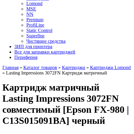
Lomond
MSE
NN
Premium
ProfiLine
Static Control
Superfine
Чистящие средства
ЗИП для принтера
Все для заправки картриджей
Периферия
Главная
»
Каталог товаров
»
Картриджи
»
Картриджи Lomond
»
Lasting Impressions 3072FN Картридж матричный
Картридж матричный
Lasting Impressions 3072FN
совместимый [Epson FX-980 |
C13S015091BA] черный