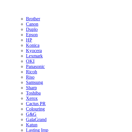
Brother
Canon
Duplo
Epson
HP
Konica
Kyocera
Lexmark
OKI
Panasonic
Ricoh
Riso
Samsung
Sharp
Toshiba
Xerox
Cactus PR
Colouring
G&G
GalaGrand
Katun
Lasting Imp