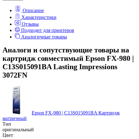
Описание
Характеристики
Отзывы
Подходит для принтеров
Аналогичные товары
Аналоги и сопутствующие товары на
картридж совместимый Epson FX-980 |
C13S015091BA Lasting Impressions
3072FN
Epson FX-980 | C13S015091BA Картридж
матричный
Тип
оригинальный
Цвет