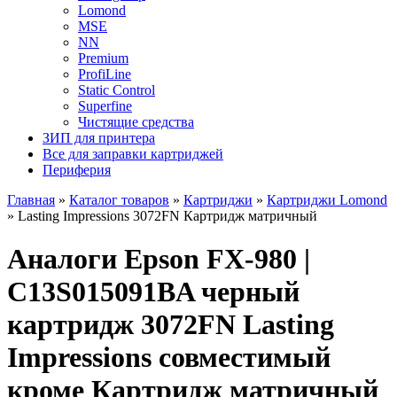
Lomond
MSE
NN
Premium
ProfiLine
Static Control
Superfine
Чистящие средства
ЗИП для принтера
Все для заправки картриджей
Периферия
Главная
»
Каталог товаров
»
Картриджи
»
Картриджи Lomond
»
Lasting Impressions 3072FN Картридж матричный
Аналоги Epson FX-980 |
C13S015091BA черный
картридж 3072FN Lasting
Impressions совместимый
кроме Картридж матричный