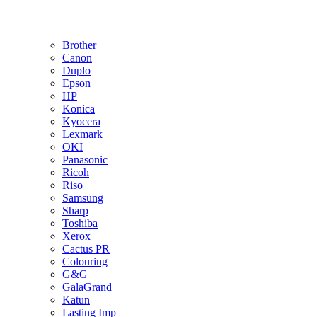
Brother
Canon
Duplo
Epson
HP
Konica
Kyocera
Lexmark
OKI
Panasonic
Ricoh
Riso
Samsung
Sharp
Toshiba
Xerox
Cactus PR
Colouring
G&G
GalaGrand
Katun
Lasting Imp