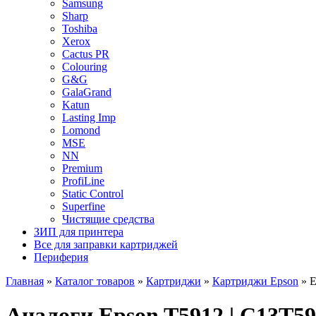
Samsung
Sharp
Toshiba
Xerox
Cactus PR
Colouring
G&G
GalaGrand
Katun
Lasting Imp
Lomond
MSE
NN
Premium
ProfiLine
Static Control
Superfine
Чистящие средства
ЗИП для принтера
Все для заправки картриджей
Периферия
Главная
»
Каталог товаров
»
Картриджи
»
Картриджи Epson
»
E
Аналоги Epson T5912 | C13T5