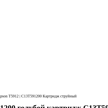
pson T5912 | C13T591200 Картридж струйный
91200 голубой картридж C13T5