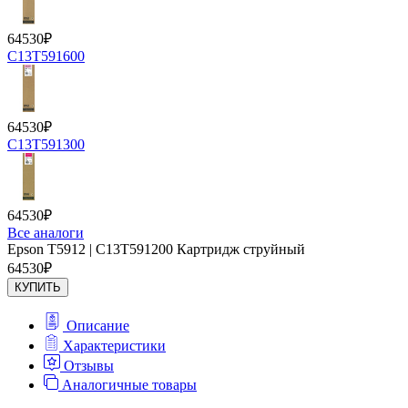
64530
₽
C13T591600
64530
₽
C13T591300
64530
₽
Все аналоги
Epson T5912 | C13T591200 Картридж струйный
64530
₽
КУПИТЬ
Описание
Характеристики
Отзывы
Аналогичные товары