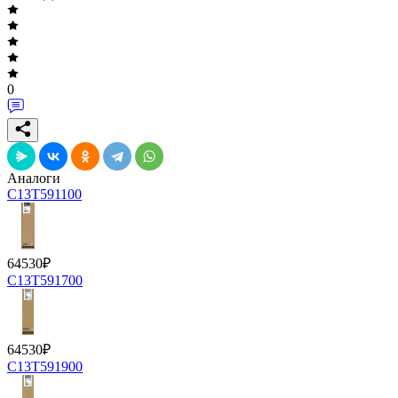
0
Аналоги
C13T591100
64530
₽
C13T591700
64530
₽
C13T591900