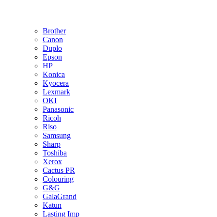
Brother
Canon
Duplo
Epson
HP
Konica
Kyocera
Lexmark
OKI
Panasonic
Ricoh
Riso
Samsung
Sharp
Toshiba
Xerox
Cactus PR
Colouring
G&G
GalaGrand
Katun
Lasting Imp