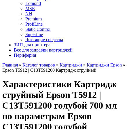
Lomond
MSE
NN
Premium
ProfiLine
Static Control
Superfine
Чистящие средства
ЗИП для принтера
Все для заправки картриджей
Периферия
Главная
»
Каталог товаров
»
Картриджи
»
Картриджи Epson
»
Epson T5912 | C13T591200 Картридж струйный
Характеристики Картридж
струйный Epson T5912 |
C13T591200 голубой 700 мл
по параметрам Epson
C13T591200 голубой