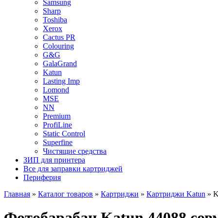
Samsung
Sharp
Toshiba
Xerox
Cactus PR
Colouring
G&G
GalaGrand
Katun
Lasting Imp
Lomond
MSE
NN
Premium
ProfiLine
Static Control
Superfine
Чистящие средства
ЗИП для принтера
Все для заправки картриджей
Периферия
Главная
»
Каталог товаров
»
Картриджи
»
Картриджи Katun
»
K
Фотобарабан Katun 44088 совм