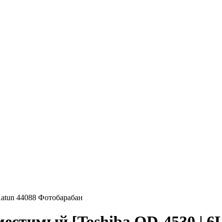
atun 44088 Фотобарабан
естимый [Toshiba OD-4530 | 6