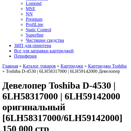
Lomond
MSE
NN
Premium
ProfiLine
Static Control
Superfine
Чистящие средства
ЗИП для принтера
Все для заправки картриджей
Периферия
Главная
»
Каталог товаров
»
Картриджи
»
Картриджи Toshiba
»
Toshiba D-4530 | 6LH58317000 | 6LH59142000 Девелопер
Девелопер Toshiba D-4530 |
6LH58317000 | 6LH59142000
оригинальный
[6LH58317000/6LH59142000]
150 000 стр