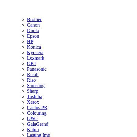
Brother
Canon
Duplo
Epson
HP
Konica
Kyocera
Lexmark
OKI
Panasonic
Ricoh
Riso
Samsung
Sharp
Toshiba
Xerox
Cactus PR
Colouring
G&G
GalaGrand
Katun
Lasting Imp