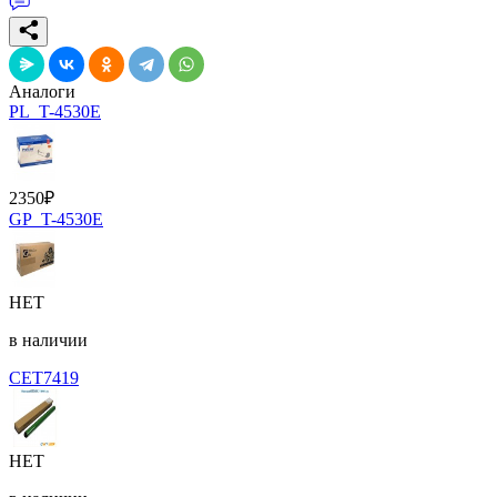
Аналоги
PL_T-4530E
2350
₽
GP_T-4530E
НЕТ
в наличии
CET7419
НЕТ