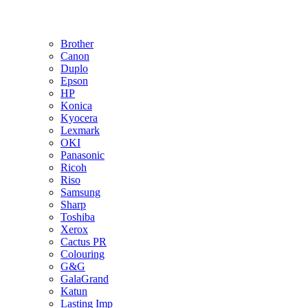
Brother
Canon
Duplo
Epson
HP
Konica
Kyocera
Lexmark
OKI
Panasonic
Ricoh
Riso
Samsung
Sharp
Toshiba
Xerox
Cactus PR
Colouring
G&G
GalaGrand
Katun
Lasting Imp