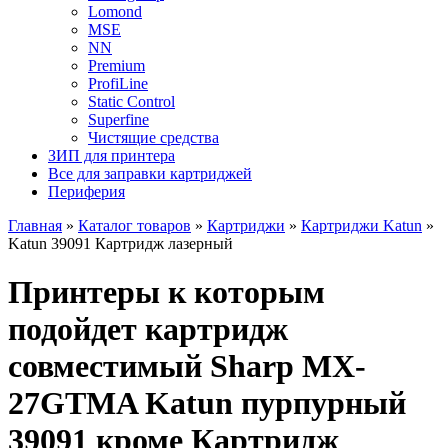
Lomond
MSE
NN
Premium
ProfiLine
Static Control
Superfine
Чистящие средства
ЗИП для принтера
Все для заправки картриджей
Периферия
Главная
»
Каталог товаров
»
Картриджи
»
Картриджи Katun
»
Katun 39091 Картридж лазерный
Принтеры к которым
подойдет картридж
совместимый Sharp MX-
27GTMA Katun пурпурный
39091 кроме Картридж