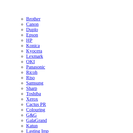
Brother
Canon
Duplo
Epson
HP
Konica
Kyocera
Lexmark
OKI
Panasonic
Ricoh
Riso
Samsung
Sharp
Toshiba
Xerox
Cactus PR
Colouring
G&G
GalaGrand
Katun
Lasting Imp