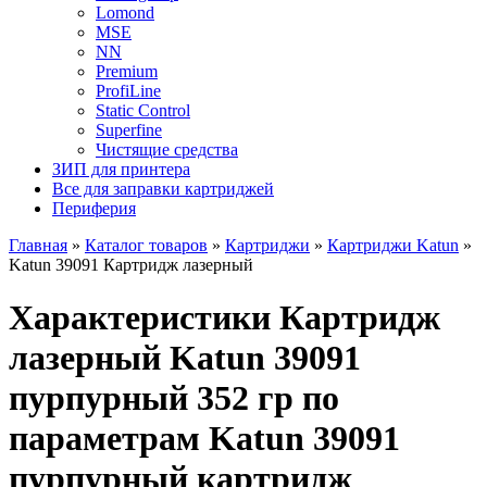
Lomond
MSE
NN
Premium
ProfiLine
Static Control
Superfine
Чистящие средства
ЗИП для принтера
Все для заправки картриджей
Периферия
Главная
»
Каталог товаров
»
Картриджи
»
Картриджи Katun
»
Katun 39091 Картридж лазерный
Характеристики Картридж
лазерный Katun 39091
пурпурный 352 гр по
параметрам Katun 39091
пурпурный картридж