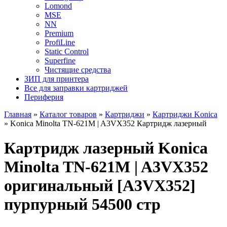
Lomond
MSE
NN
Premium
ProfiLine
Static Control
Superfine
Чистящие средства
ЗИП для принтера
Все для заправки картриджей
Периферия
Главная
»
Каталог товаров
»
Картриджи
»
Картриджи Konica
»
Konica Minolta TN-621M | A3VX352 Картридж лазерный
Картридж лазерный Konica
Minolta TN-621M | A3VX352
оригинальный [A3VX352]
пурпурный 54500 стр