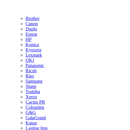
Brother
Canon
Duplo
Epson
HP
Konica
Kyocera
Lexmark
OKI
Panasonic
Ricoh
Riso
Samsung
Sharp
Toshiba
Xerox
Cactus PR
Colouring
G&G
GalaGrand
Katun
Lasting Imp