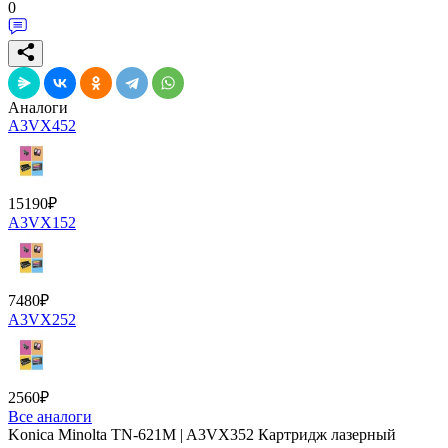
0
Аналоги
A3VX452
15190
₽
A3VX152
7480
₽
A3VX252
2560
₽
Все аналоги
Konica Minolta TN-621M | A3VX352 Картридж лазерный