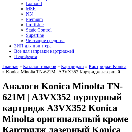
Lomond
MSE
NN
Premium
ProfiLine
Static Control
Superfine
Чистящие средства
ЗИП для принтера
Все для заправки картриджей
Периферия
Главная
»
Каталог товаров
»
Картриджи
»
Картриджи Konica
»
Konica Minolta TN-621M | A3VX352 Картридж лазерный
Аналоги Konica Minolta TN-
621M | A3VX352 пурпурный
картридж A3VX352 Konica
Minolta оригинальный кроме
Картридж лазерный Konica