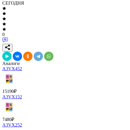
СЕГОДНЯ
0
Аналоги
A3VX452
15190
₽
A3VX152
7480
₽
A3VX252