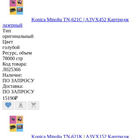
Konica Minolta TN-621C | A3VX452 Картридж
лазерный
Тип
оригинальный
Цвет
голубой
Ресурс, объем
78000 стр
Код товара:
Л025366
Наличие:
ПО ЗАПРОСУ
Доставка:
ПО ЗАПРОСУ
15190
₽
Konica Minolta TN-621K | A3VX152 Картридж