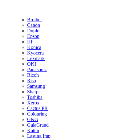
Brother
Canon
Duplo
Epson
HP
Konica
Kyocera
Lexmark
OKI
Panasonic
Ricoh
Riso
Samsung
Sharp
Toshiba
Xerox
Cactus PR
Colouring
G&G
GalaGrand
Katun
Lasting Imp