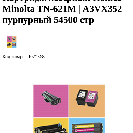
Minolta TN-621M | A3VX352
пурпурный 54500 стр
Код товара: Л025368