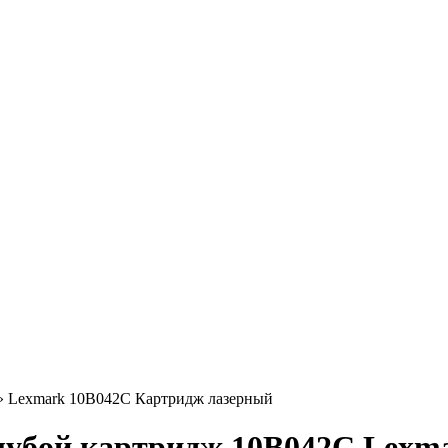
»
Lexmark 10B042C Картридж лазерный
лубой картридж 10B042C Lexm