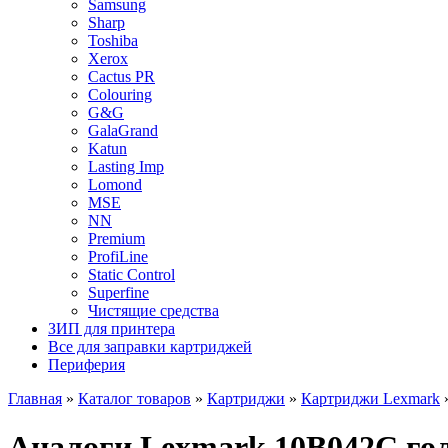
Samsung
Sharp
Toshiba
Xerox
Cactus PR
Colouring
G&G
GalaGrand
Katun
Lasting Imp
Lomond
MSE
NN
Premium
ProfiLine
Static Control
Superfine
Чистящие средства
ЗИП для принтера
Все для заправки картриджей
Периферия
Главная
»
Каталог товаров
»
Картриджи
»
Картриджи Lexmark
Аналоги Lexmark 10B042C го