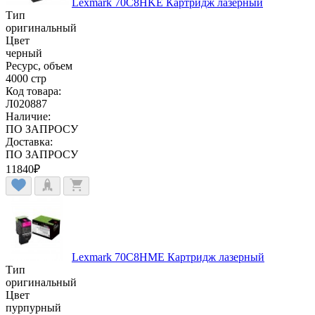
Lexmark 70C8HKE Картридж лазерный
Тип
оригинальный
Цвет
черный
Ресурс, объем
4000 стр
Код товара:
Л020887
Наличие:
ПО ЗАПРОСУ
Доставка:
ПО ЗАПРОСУ
11840
₽
Lexmark 70C8HME Картридж лазерный
Тип
оригинальный
Цвет
пурпурный