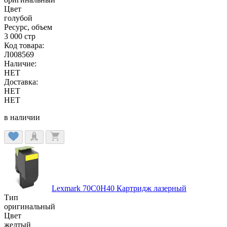
Цвет
голубой
Ресурс, объем
3 000 стр
Код товара:
Л008569
Наличие:
НЕТ
Доставка:
НЕТ
НЕТ
в наличии
Lexmark 70C0H40 Картридж лазерный
Тип
оригинальный
Цвет
желтый