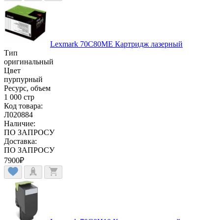
Lexmark 70C80ME Картридж лазерный
Тип
оригинальный
Цвет
пурпурный
Ресурс, объем
1 000 стр
Код товара:
Л020884
Наличие:
ПО ЗАПРОСУ
Доставка:
ПО ЗАПРОСУ
7900
₽