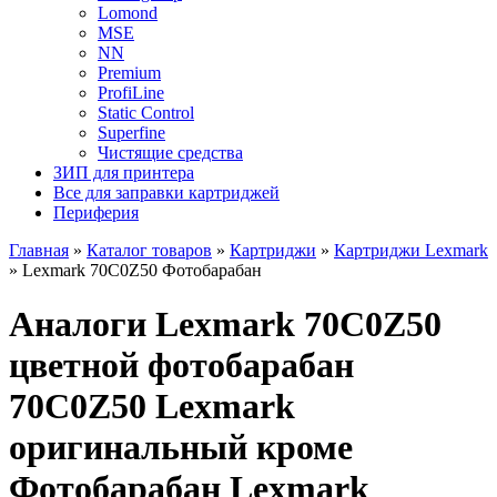
Lomond
MSE
NN
Premium
ProfiLine
Static Control
Superfine
Чистящие средства
ЗИП для принтера
Все для заправки картриджей
Периферия
Главная
»
Каталог товаров
»
Картриджи
»
Картриджи Lexmark
»
Lexmark 70C0Z50 Фотобарабан
Аналоги Lexmark 70C0Z50
цветной фотобарабан
70C0Z50 Lexmark
оригинальный кроме
Фотобарабан Lexmark