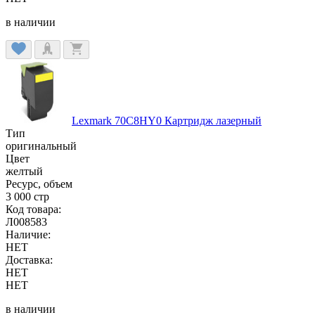
в наличии
Lexmark 70C8HY0 Картридж лазерный
Тип
оригинальный
Цвет
желтый
Ресурс, объем
3 000 стр
Код товара:
Л008583
Наличие:
НЕТ
Доставка:
НЕТ
НЕТ
в наличии