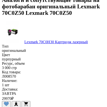
фотобарабан оригинальный Lexmark
70C0Z50 Lexmark 70C0Z50
Lexmark 70C0H30 Картридж лазерный
Тип
оригинальный
Цвет
пурпурный
Ресурс, объем
3 000 стр
Код товара:
Л008570
Наличие:
1 шт
Доставка:
ЗАВТРА
29970
₽