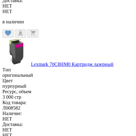
Доставка:
НЕТ
НЕТ
в наличии
Lexmark 70C8HM0 Картридж лазерный
Тип
оригинальный
Цвет
пурпурный
Ресурс, объем
3 000 стр
Код товара:
Л008582
Наличие:
НЕТ
Доставка:
НЕТ
НЕТ