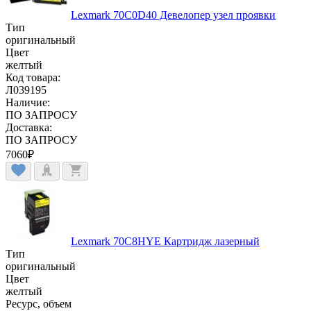
Lexmark 70C0D40 Девелопер узел проявки
Тип
оригинальный
Цвет
желтый
Код товара:
Л039195
Наличие:
ПО ЗАПРОСУ
Доставка:
ПО ЗАПРОСУ
7060
₽
Lexmark 70C8HYE Картридж лазерный
Тип
оригинальный
Цвет
желтый
Ресурс, объем