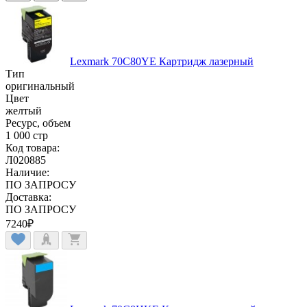
Lexmark 70C80YE Картридж лазерный
Тип
оригинальный
Цвет
желтый
Ресурс, объем
1 000 стр
Код товара:
Л020885
Наличие:
ПО ЗАПРОСУ
Доставка:
ПО ЗАПРОСУ
7240
₽