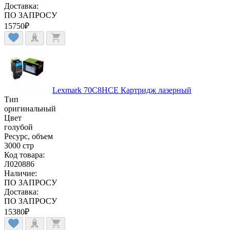
Доставка:
ПО ЗАПРОСУ
15750
₽
Lexmark 70C8HCE Картридж лазерный
Тип
оригинальный
Цвет
голубой
Ресурс, объем
3000 стр
Код товара:
Л020886
Наличие:
ПО ЗАПРОСУ
Доставка:
ПО ЗАПРОСУ
15380
₽