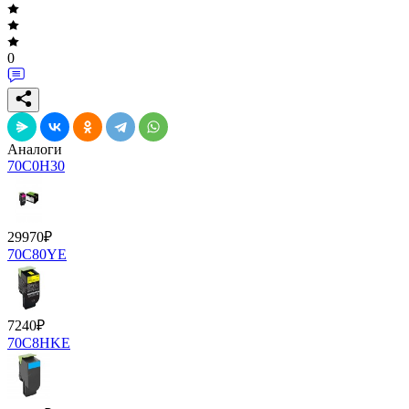
0
Аналоги
70C0H30
29970
₽
70C80YE
7240
₽
70C8HKE