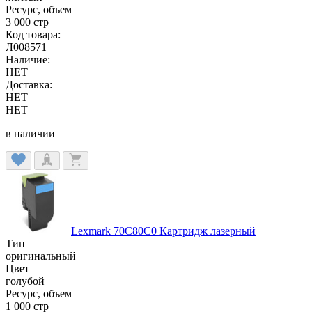
Ресурс, объем
3 000 стр
Код товара:
Л008571
Наличие:
НЕТ
Доставка:
НЕТ
НЕТ
в наличии
Lexmark 70C80C0 Картридж лазерный
Тип
оригинальный
Цвет
голубой
Ресурс, объем
1 000 стр