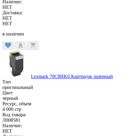
Наличие:
НЕТ
Доставка:
НЕТ
НЕТ
в наличии
Lexmark 70C8HK0 Картридж лазерный
Тип
оригинальный
Цвет
черный
Ресурс, объем
4 000 стр
Код товара:
Л008581
Наличие:
НЕТ