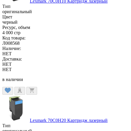
Lexmark 70C0H10 Картридж лазерный
Тип
оригинальный
Цвет
черный
Ресурс, объем
4 000 стр
Код товара:
Л008568
Наличие:
НЕТ
Доставка:
НЕТ
НЕТ
в наличии
Lexmark 70C0H20 Картридж лазерный
Тип
оригинальный