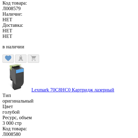
Код товара:
Л008579
Наличие:
НЕТ
Доставка:
НЕТ
НЕТ
в наличии
Lexmark 70C8HC0 Картридж лазерный
Тип
оригинальный
Цвет
голубой
Ресурс, объем
3 000 стр
Код товара:
Л008580