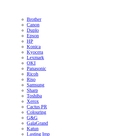
Brother
Canon
Duplo
Epson
HP
Konica
Kyocera
Lexmark
OKI
Panasonic
Ricoh
Riso
Samsung
Sharp
Toshiba
Xerox
Cactus PR
Colouring
G&G
GalaGrand
Katun
Lasting Imp