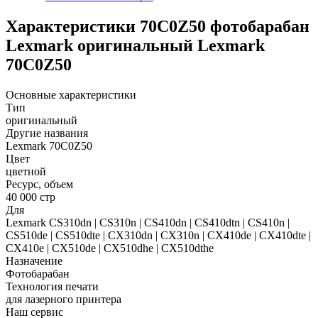
Характеристики 70C0Z50 фотобарабан
Lexmark оригинальный Lexmark
70C0Z50
Основные характеристики
Тип
оригинальный
Другие названия
Lexmark 70C0Z50
Цвет
цветной
Ресурс, объем
40 000 стр
Для
Lexmark CS310dn | CS310n | CS410dn | CS410dtn | CS410n |
CS510de | CS510dte | CX310dn | CX310n | CX410de | CX410dte |
CX410e | CX510de | CX510dhe | CX510dthe
Назначение
Фотобарабан
Технология печати
для лазерного принтера
Наш сервис