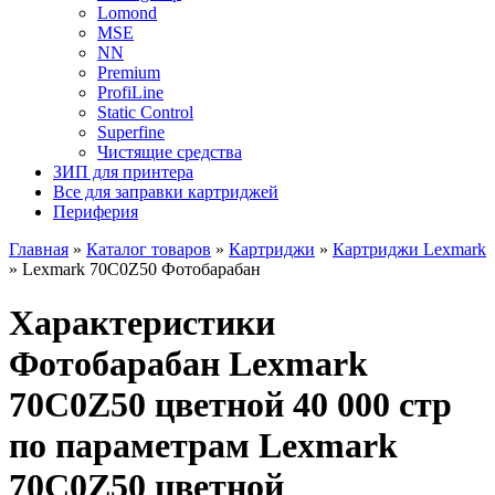
Lomond
MSE
NN
Premium
ProfiLine
Static Control
Superfine
Чистящие средства
ЗИП для принтера
Все для заправки картриджей
Периферия
Главная
»
Каталог товаров
»
Картриджи
»
Картриджи Lexmark
»
Lexmark 70C0Z50 Фотобарабан
Характеристики
Фотобарабан Lexmark
70C0Z50 цветной 40 000 стр
по параметрам Lexmark
70C0Z50 цветной