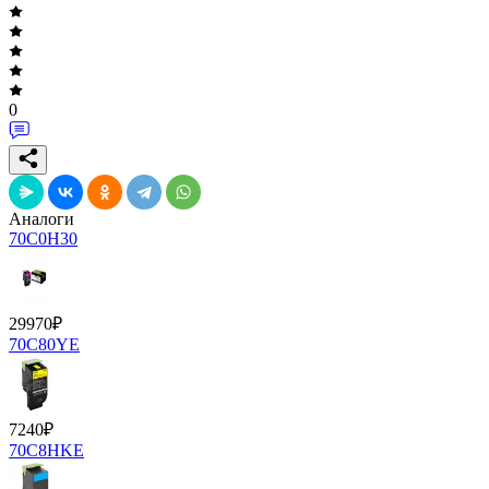
0
Аналоги
70C0H30
29970
₽
70C80YE
7240
₽
70C8HKE