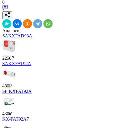
0
Аналоги
SAKXFAD93A
2250
₽
SAKXFAT92A
480
₽
SF-KXFAT92A
430
₽
KX-FAT92А7