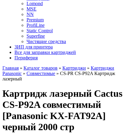
Lomond
MSE
NN
Premium
ProfiLine
Static Control
Superfine
Чистящие средства
ЗИП для принтера
Все для заправки картриджей
Периферия
Главная
»
Каталог товаров
»
Картриджи
»
Картриджи
Panasonic
»
Совместимые
»
CS-PR CS-P92A Картридж
лазерный
Картридж лазерный Cactus
CS-P92A совместимый
[Panasonic KX-FAT92A]
черный 2000 стр