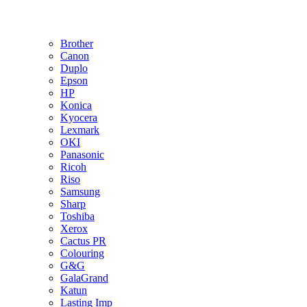
Brother
Canon
Duplo
Epson
HP
Konica
Kyocera
Lexmark
OKI
Panasonic
Ricoh
Riso
Samsung
Sharp
Toshiba
Xerox
Cactus PR
Colouring
G&G
GalaGrand
Katun
Lasting Imp