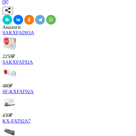
Аналоги
SAKXFAD93A
2250
₽
SAKXFAT92A
480
₽
SF-KXFAT92A
430
₽
KX-FAT92А7