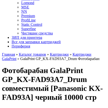
Lomond
MSE
NN
Premium
ProfiLine
Static Control
Superfine
Чистящие средства
ЗИП для принтера
Все для заправки картриджей
Периферия
Главная
»
Каталог товаров
»
Картриджи
»
Картриджи
GalaPrint
»
GalaPrint GP_KX-FAD93A7_Drum Фотобарабан
Фотобарабан GalaPrint
GP_KX-FAD93A7_Drum
совместимый [Panasonic KX-
FAD93A] черный 10000 стр