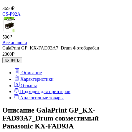
3650
₽
CS-P92A
590
₽
Все аналоги
GalaPrint GP_KX-FAD93A7_Drum Фотобарабан
2300
₽
КУПИТЬ
Описание
Характеристики
Отзывы
Подходит для принтеров
Аналогичные товары
Описание GalaPrint GP_KX-
FAD93A7_Drum совместимый
Panasonic KX-FAD93A