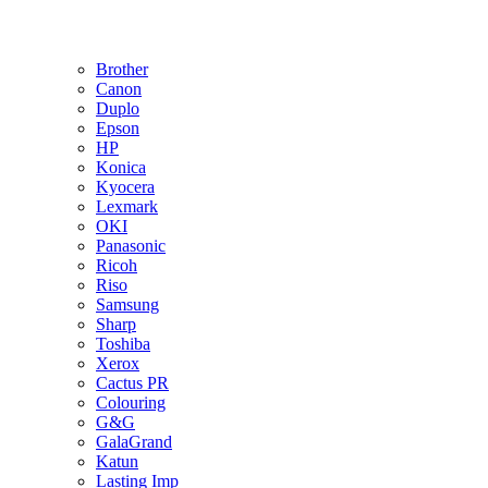
Brother
Canon
Duplo
Epson
HP
Konica
Kyocera
Lexmark
OKI
Panasonic
Ricoh
Riso
Samsung
Sharp
Toshiba
Xerox
Cactus PR
Colouring
G&G
GalaGrand
Katun
Lasting Imp