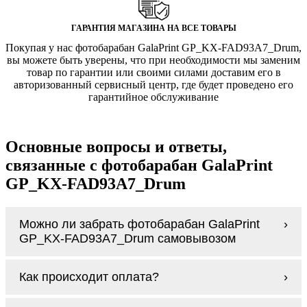
ГАРАНТИЯ МАГАЗИНА НА ВСЕ ТОВАРЫ
Покупая у нас фотобарабан GalaPrint GP_KX-FAD93A7_Drum,
вы можете быть уверены, что при необходимости мы заменим
товар по гарантии или своими силами доставим его в
авторизованный сервисный центр, где будет проведено его
гарантийное обслуживание
Основные вопросы и ответы,
связанные с фотобарабан GalaPrint
GP_KX-FAD93A7_Drum
Можно ли забрать фотобарабан GalaPrint
GP_KX-FAD93A7_Drum самовывозом
У нас нет самовывоза, но мы быстро
Как происходит оплата?
доставим заказ и сделаем это бесплатно
при сумме покупок от 3000 рублей.
Оплачивается фотобарабан GalaPrint