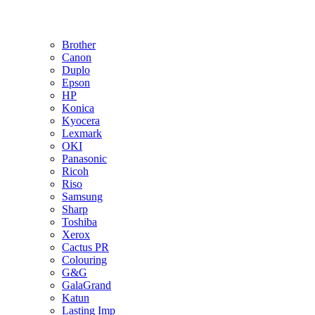
Brother
Canon
Duplo
Epson
HP
Konica
Kyocera
Lexmark
OKI
Panasonic
Ricoh
Riso
Samsung
Sharp
Toshiba
Xerox
Cactus PR
Colouring
G&G
GalaGrand
Katun
Lasting Imp