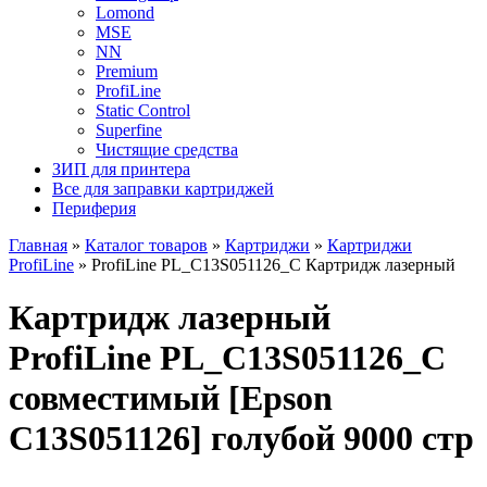
Lomond
MSE
NN
Premium
ProfiLine
Static Control
Superfine
Чистящие средства
ЗИП для принтера
Все для заправки картриджей
Периферия
Главная
»
Каталог товаров
»
Картриджи
»
Картриджи
ProfiLine
»
ProfiLine PL_C13S051126_C Картридж лазерный
Картридж лазерный
ProfiLine PL_C13S051126_C
совместимый [Epson
C13S051126] голубой 9000 стр