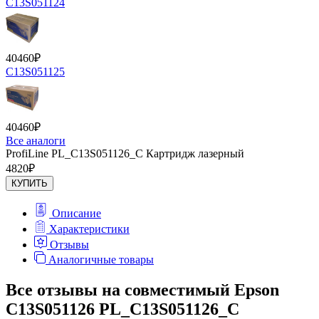
C13S051124
40460
₽
C13S051125
40460
₽
Все аналоги
ProfiLine PL_C13S051126_C Картридж лазерный
4820
₽
КУПИТЬ
Описание
Характеристики
Отзывы
Аналогичные товары
Все отзывы на совместимый Epson
C13S051126 PL_C13S051126_C