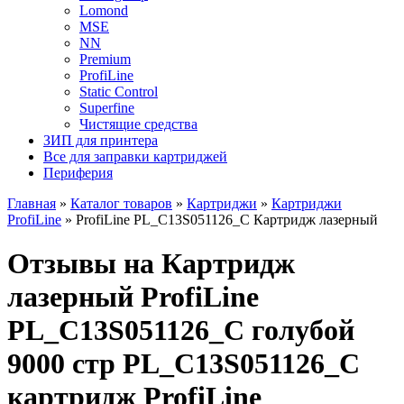
Lomond
MSE
NN
Premium
ProfiLine
Static Control
Superfine
Чистящие средства
ЗИП для принтера
Все для заправки картриджей
Периферия
Главная
»
Каталог товаров
»
Картриджи
»
Картриджи
ProfiLine
»
ProfiLine PL_C13S051126_C Картридж лазерный
Отзывы на Картридж
лазерный ProfiLine
PL_C13S051126_C голубой
9000 стр PL_C13S051126_C
картридж ProfiLine