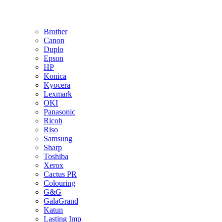
Brother
Canon
Duplo
Epson
HP
Konica
Kyocera
Lexmark
OKI
Panasonic
Ricoh
Riso
Samsung
Sharp
Toshiba
Xerox
Cactus PR
Colouring
G&G
GalaGrand
Katun
Lasting Imp