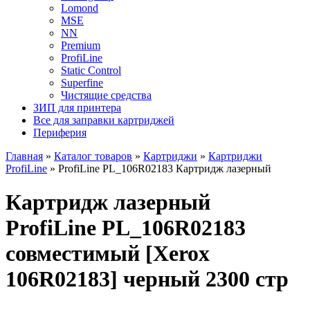
Lomond
MSE
NN
Premium
ProfiLine
Static Control
Superfine
Чистящие средства
ЗИП для принтера
Все для заправки картриджей
Периферия
Главная
»
Каталог товаров
»
Картриджи
»
Картриджи
ProfiLine
»
ProfiLine PL_106R02183 Картридж лазерный
Картридж лазерный
ProfiLine PL_106R02183
совместимый [Xerox
106R02183] черный 2300 стр