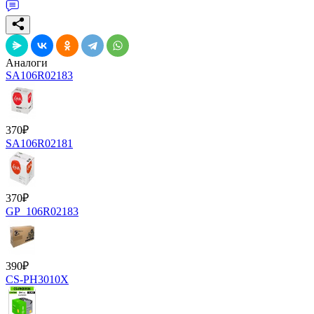
Аналоги
SA106R02183
370
₽
SA106R02181
370
₽
GP_106R02183
390
₽
CS-PH3010X