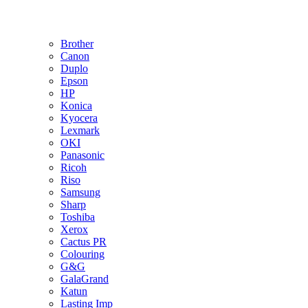
Brother
Canon
Duplo
Epson
HP
Konica
Kyocera
Lexmark
OKI
Panasonic
Ricoh
Riso
Samsung
Sharp
Toshiba
Xerox
Cactus PR
Colouring
G&G
GalaGrand
Katun
Lasting Imp