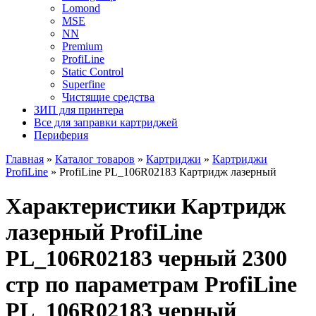
Lomond
MSE
NN
Premium
ProfiLine
Static Control
Superfine
Чистящие средства
ЗИП для принтера
Все для заправки картриджей
Периферия
Главная
»
Каталог товаров
»
Картриджи
»
Картриджи
ProfiLine
»
ProfiLine PL_106R02183 Картридж лазерный
Характеристики Картридж
лазерный ProfiLine
PL_106R02183 черный 2300
стр по параметрам ProfiLine
PL_106R02183 черный