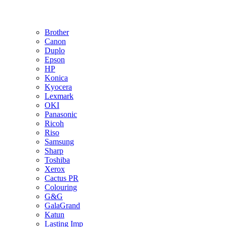
Brother
Canon
Duplo
Epson
HP
Konica
Kyocera
Lexmark
OKI
Panasonic
Ricoh
Riso
Samsung
Sharp
Toshiba
Xerox
Cactus PR
Colouring
G&G
GalaGrand
Katun
Lasting Imp