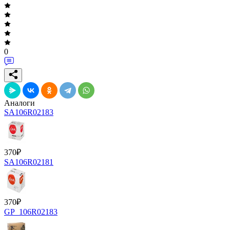
0
Аналоги
SA106R02183
370
₽
SA106R02181
370
₽
GP_106R02183