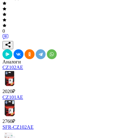
0
Аналоги
CZ102AE
2020
₽
CZ101AE
2760
₽
SFR-CZ102AE