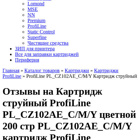
Lomond
MSE
NN
Premium
ProfiLine
Static Control
Superfine
Чистящие средства
ЗИП для принтера
Все для заправки картриджей
Периферия
Главная
»
Каталог товаров
»
Картриджи
»
Картриджи
ProfiLine
»
ProfiLine PL_CZ102AE_C/M/Y Картридж струйный
Отзывы на Картридж
струйный ProfiLine
PL_CZ102AE_C/M/Y цветной
200 стр PL_CZ102AE_C/M/Y
картридж ProfiLine