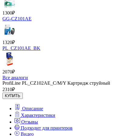
1300
₽
GG-CZ101AE
1320
₽
PL_CZ101AE_BK
2070
₽
Все аналоги
ProfiLine PL_CZ102AE_C/M/Y Картридж струйный
2310
₽
КУПИТЬ
Описание
Характеристики
Отзывы
Подходит для принтеров
Видео