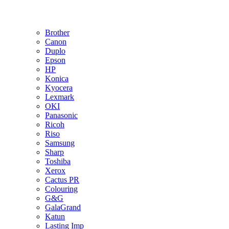
Brother
Canon
Duplo
Epson
HP
Konica
Kyocera
Lexmark
OKI
Panasonic
Ricoh
Riso
Samsung
Sharp
Toshiba
Xerox
Cactus PR
Colouring
G&G
GalaGrand
Katun
Lasting Imp