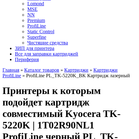
Lomond
MSE
NN
Premium
ProfiLine
Static Control
Superfine
Чистящие средства
ЗИП для принтера
Все для заправки картриджей
Периферия
Главная
»
Каталог товаров
»
Картриджи
»
Картриджи
ProfiLine
»
ProfiLine PL_TK-5220K_BK Картридж лазерный
Принтеры к которым
подойдет картридж
совместимый Kyocera TK-
5220K | 1T02R90NL1
ProfiLine черный PL_TK-