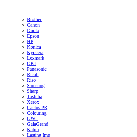
Brother
Canon
Duplo
Epson
HP
Konica
Kyocera
Lexmark
OKI
Panasonic
Ricoh
Riso
Samsung
Sharp
Toshiba
Xerox
Cactus PR
Colouring
G&G
GalaGrand
Katun
Lasting Imp