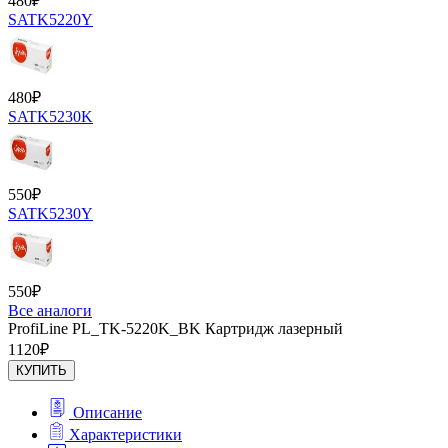
480
₽
SATK5220Y
480
₽
SATK5230K
550
₽
SATK5230Y
550
₽
Все аналоги
ProfiLine PL_TK-5220K_BK Картридж лазерный
1120
₽
КУПИТЬ
Описание
Характеристики