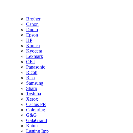
Brother
Canon
Duplo
Epson
HP
Konica
Kyocera
Lexmark
OKI
Panasonic
Ricoh
Riso
Samsung
Sharp
Toshiba
Xerox
Cactus PR
Colouring
G&G
GalaGrand
Katun
Lasting Imp