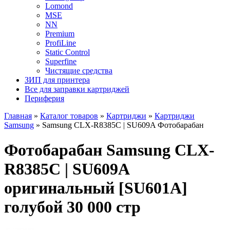
Lomond
MSE
NN
Premium
ProfiLine
Static Control
Superfine
Чистящие средства
ЗИП для принтера
Все для заправки картриджей
Периферия
Главная
»
Каталог товаров
»
Картриджи
»
Картриджи
Samsung
»
Samsung CLX-R8385C | SU609A Фотобарабан
Фотобарабан Samsung CLX-
R8385C | SU609A
оригинальный [SU601A]
голубой 30 000 стр