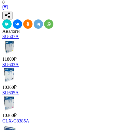
0
Аналоги
SU607A
11800
₽
SU603A
10360
₽
SU605A
10360
₽
CLX-C8385A