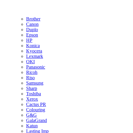
Brother
Canon
Duplo
Epson
HP
Konica
Kyocera
Lexmark
OKI
Panasonic
Ricoh
Riso
Samsung
Sharp
Toshiba
Xerox
Cactus PR
Colouring
G&G
GalaGrand
Katun
Lasting Imp