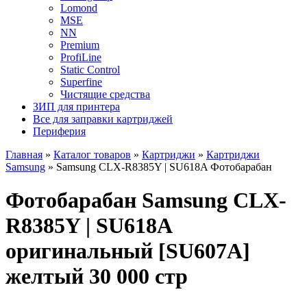
Lomond
MSE
NN
Premium
ProfiLine
Static Control
Superfine
Чистящие средства
ЗИП для принтера
Все для заправки картриджей
Периферия
Главная
»
Каталог товаров
»
Картриджи
»
Картриджи
Samsung
»
Samsung CLX-R8385Y | SU618A Фотобарабан
Фотобарабан Samsung CLX-
R8385Y | SU618A
оригинальный [SU607A]
желтый 30 000 стр