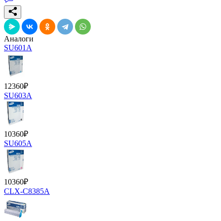
Аналоги
SU601A
12360
₽
SU603A
10360
₽
SU605A
10360
₽
CLX-C8385A