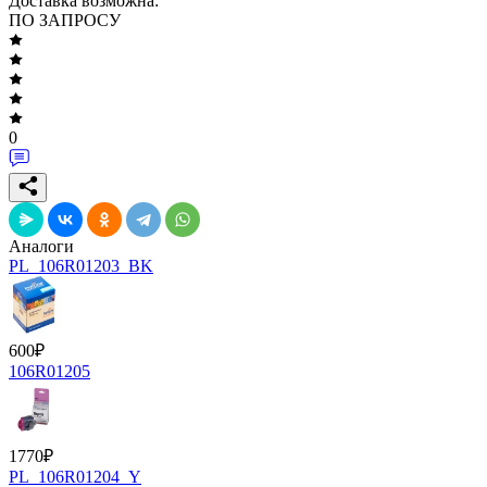
Доставка возможна:
ПО ЗАПРОСУ
0
Аналоги
PL_106R01203_BK
600
₽
106R01205
1770
₽
PL_106R01204_Y