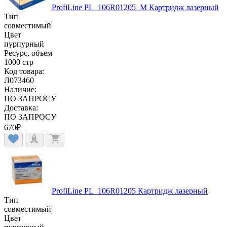
ProfiLine PL_106R01205_M Картридж лазерный
Тип
совместимый
Цвет
пурпурный
Ресурс, объем
1000 стр
Код товара:
Л073460
Наличие:
ПО ЗАПРОСУ
Доставка:
ПО ЗАПРОСУ
670
₽
ProfiLine PL_106R01205 Картридж лазерный
Тип
совместимый
Цвет