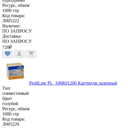
пурпурный
Ресурс, объем
1000 стр
Код товара:
Л005222
Наличие:
ПО ЗАПРОСУ
Доставка:
ПО ЗАПРОСУ
720
₽
ProfiLine PL_106R01206 Картридж лазерный
Тип
совместимый
Цвет
голубой
Ресурс, объем
1000 стр
Код товара:
Л005229