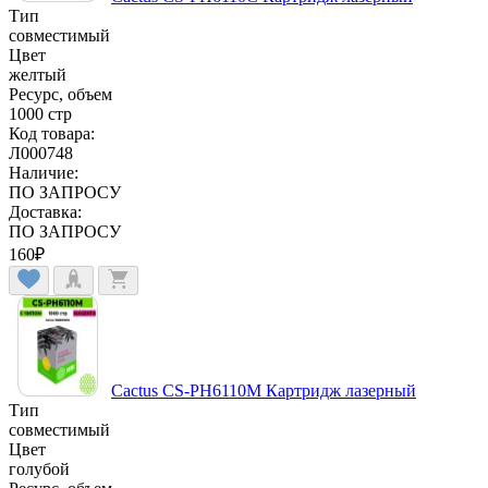
Тип
совместимый
Цвет
желтый
Ресурс, объем
1000 стр
Код товара:
Л000748
Наличие:
ПО ЗАПРОСУ
Доставка:
ПО ЗАПРОСУ
160
₽
Cactus CS-PH6110M Картридж лазерный
Тип
совместимый
Цвет
голубой