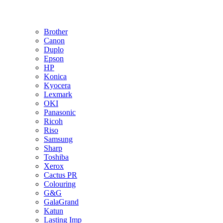
Brother
Canon
Duplo
Epson
HP
Konica
Kyocera
Lexmark
OKI
Panasonic
Ricoh
Riso
Samsung
Sharp
Toshiba
Xerox
Cactus PR
Colouring
G&G
GalaGrand
Katun
Lasting Imp