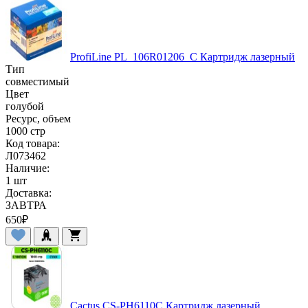
ProfiLine PL_106R01206_C Картридж лазерный
Тип
совместимый
Цвет
голубой
Ресурс, объем
1000 стр
Код товара:
Л073462
Наличие:
1 шт
Доставка:
ЗАВТРА
650
₽
Cactus CS-PH6110C Картридж лазерный