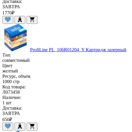
Доставка:
ЗАВТРА
1770
₽
ProfiLine PL_106R01204_Y Картридж лазерный
Тип
совместимый
Цвет
желтый
Ресурс, объем
1000 стр
Код товара:
Л073458
Наличие:
1 шт
Доставка:
ЗАВТРА
650
₽