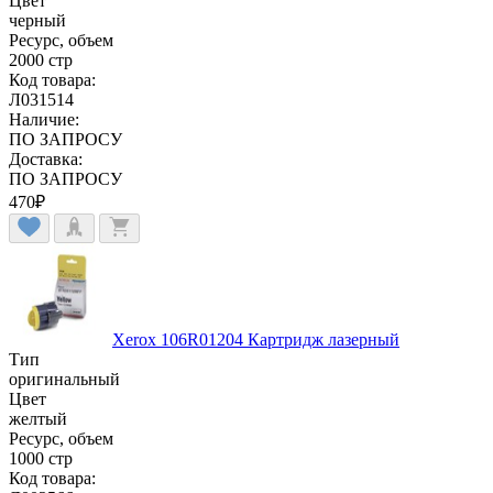
Цвет
черный
Ресурс, объем
2000 стр
Код товара:
Л031514
Наличие:
ПО ЗАПРОСУ
Доставка:
ПО ЗАПРОСУ
470
₽
Xerox 106R01204 Картридж лазерный
Тип
оригинальный
Цвет
желтый
Ресурс, объем
1000 стр
Код товара: