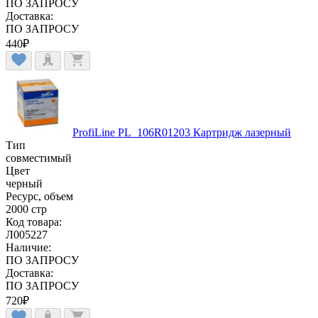
ПО ЗАПРОСУ
Доставка:
ПО ЗАПРОСУ
440
₽
ProfiLine PL_106R01203 Картридж лазерный
Тип
совместимый
Цвет
черный
Ресурс, объем
2000 стр
Код товара:
Л005227
Наличие:
ПО ЗАПРОСУ
Доставка:
ПО ЗАПРОСУ
720
₽