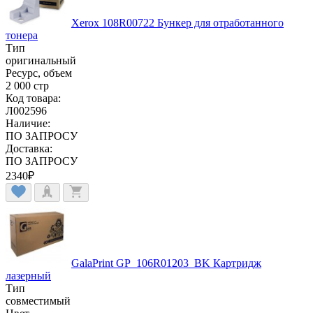
Xerox 108R00722 Бункер для отработанного
тонера
Тип
оригинальный
Ресурс, объем
2 000 стр
Код товара:
Л002596
Наличие:
ПО ЗАПРОСУ
Доставка:
ПО ЗАПРОСУ
2340
₽
GalaPrint GP_106R01203_BK Картридж
лазерный
Тип
совместимый