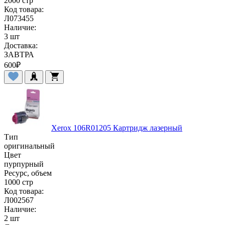
2000 стр
Код товара:
Л073455
Наличие:
3 шт
Доставка:
ЗАВТРА
600
₽
Xerox 106R01205 Картридж лазерный
Тип
оригинальный
Цвет
пурпурный
Ресурс, объем
1000 стр
Код товара:
Л002567
Наличие:
2 шт