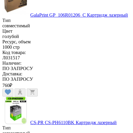
GalaPrint GP_106R01206_C Картридж лазерный
Тип
совместимый
Цвет
голубой
Ресурс, объем
1000 стр
Код товара:
Л031517
Наличие:
ПО ЗАПРОСУ
Доставка:
ПО ЗАПРОСУ
760
₽
CS-PR CS-PH6110BK Картридж лазерный
Тип