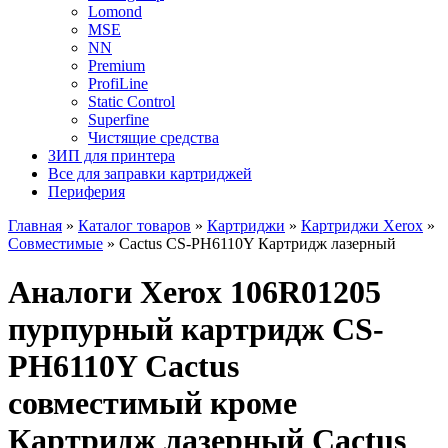
Lomond
MSE
NN
Premium
ProfiLine
Static Control
Superfine
Чистящие средства
ЗИП для принтера
Все для заправки картриджей
Периферия
Главная
»
Каталог товаров
»
Картриджи
»
Картриджи Xerox
»
Совместимые
»
Cactus CS-PH6110Y Картридж лазерный
Аналоги Xerox 106R01205
пурпурный картридж CS-
PH6110Y Cactus
совместимый кроме
Картридж лазерный Cactus