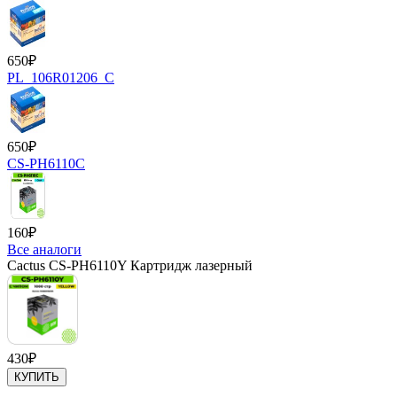
650
₽
PL_106R01206_C
650
₽
CS-PH6110C
160
₽
Все аналоги
Cactus CS-PH6110Y Картридж лазерный
430
₽
КУПИТЬ