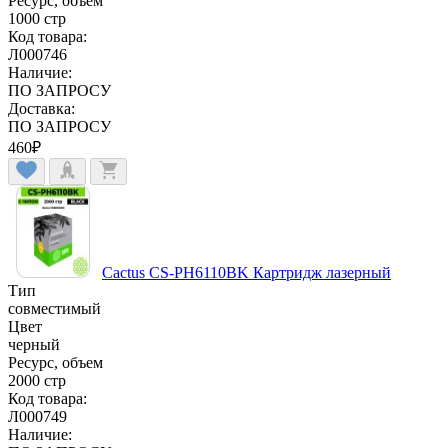
Ресурс, объем
1000 стр
Код товара:
Л000746
Наличие:
ПО ЗАПРОСУ
Доставка:
ПО ЗАПРОСУ
460
₽
Cactus CS-PH6110BK Картридж лазерный
Тип
совместимый
Цвет
черный
Ресурс, объем
2000 стр
Код товара:
Л000749
Наличие: