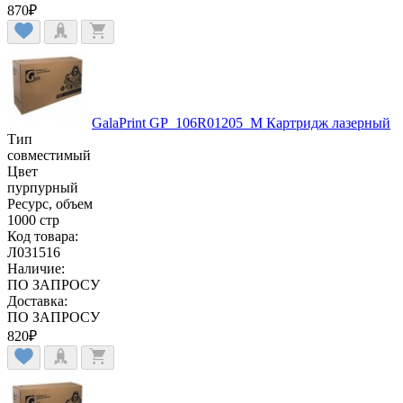
870
₽
GalaPrint GP_106R01205_M Картридж лазерный
Тип
совместимый
Цвет
пурпурный
Ресурс, объем
1000 стр
Код товара:
Л031516
Наличие:
ПО ЗАПРОСУ
Доставка:
ПО ЗАПРОСУ
820
₽