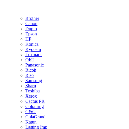
Brother
Canon
Duplo
Epson
HP
Konica
Kyocera
Lexmark
OKI
Panasonic
Ricoh
Riso
Samsung
Sharp
Toshiba
Xerox
Cactus PR
Colouring
G&G
GalaGrand
Katun
Lasting Imp