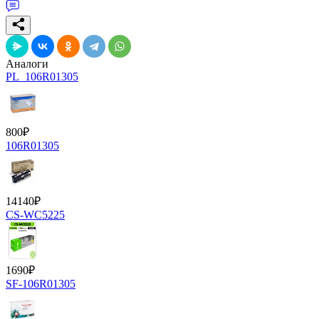
Аналоги
PL_106R01305
800
₽
106R01305
14140
₽
CS-WC5225
1690
₽
SF-106R01305