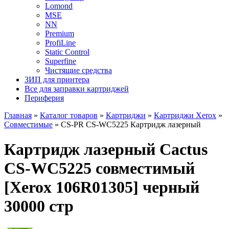
Lomond
MSE
NN
Premium
ProfiLine
Static Control
Superfine
Чистящие средства
ЗИП для принтера
Все для заправки картриджей
Периферия
Главная
»
Каталог товаров
»
Картриджи
»
Картриджи Xerox
»
Совместимые
»
CS-PR CS-WC5225 Картридж лазерный
Картридж лазерный Cactus
CS-WC5225 совместимый
[Xerox 106R01305] черный
30000 стр