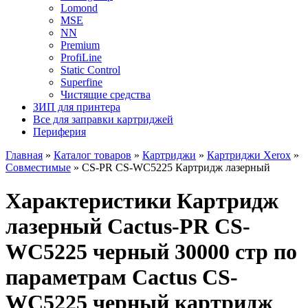
Lomond
MSE
NN
Premium
ProfiLine
Static Control
Superfine
Чистящие средства
ЗИП для принтера
Все для заправки картриджей
Периферия
Главная
»
Каталог товаров
»
Картриджи
»
Картриджи Xerox
»
Совместимые
»
CS-PR CS-WC5225 Картридж лазерный
Характеристики Картридж
лазерный Cactus-PR CS-
WC5225 черный 30000 стр по
параметрам Cactus CS-
WC5225 черный картридж