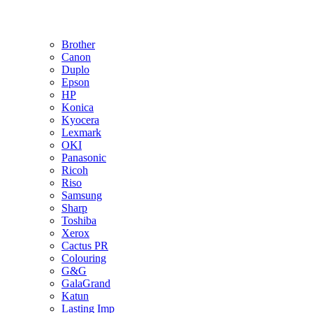
Brother
Canon
Duplo
Epson
HP
Konica
Kyocera
Lexmark
OKI
Panasonic
Ricoh
Riso
Samsung
Sharp
Toshiba
Xerox
Cactus PR
Colouring
G&G
GalaGrand
Katun
Lasting Imp