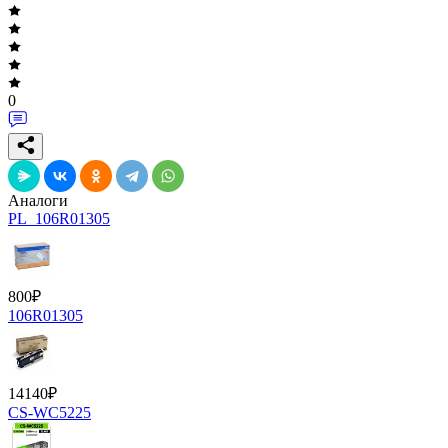
0
Аналоги
PL_106R01305
800
₽
106R01305
14140
₽
CS-WC5225