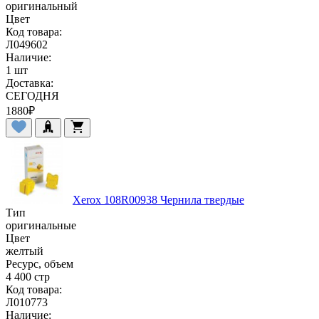
оригинальный
Цвет
Код товара:
Л049602
Наличие:
1 шт
Доставка:
СЕГОДНЯ
1880
₽
Xerox 108R00938 Чернила твердые
Тип
оригинальные
Цвет
желтый
Ресурс, объем
4 400 стр
Код товара:
Л010773
Наличие: