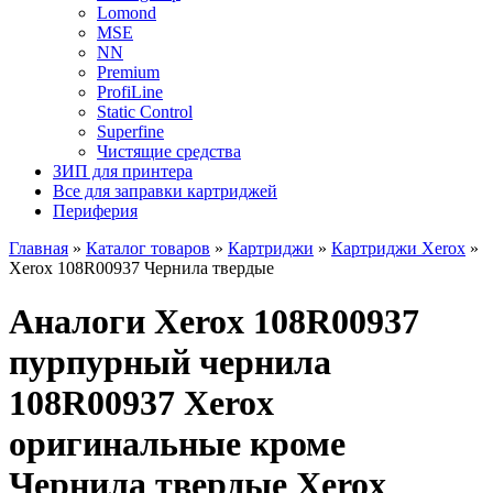
Lomond
MSE
NN
Premium
ProfiLine
Static Control
Superfine
Чистящие средства
ЗИП для принтера
Все для заправки картриджей
Периферия
Главная
»
Каталог товаров
»
Картриджи
»
Картриджи Xerox
»
Xerox 108R00937 Чернила твердые
Аналоги Xerox 108R00937
пурпурный чернила
108R00937 Xerox
оригинальные кроме
Чернила твердые Xerox