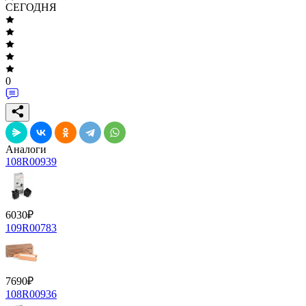
СЕГОДНЯ
0
Аналоги
108R00939
6030
₽
109R00783
7690
₽
108R00936