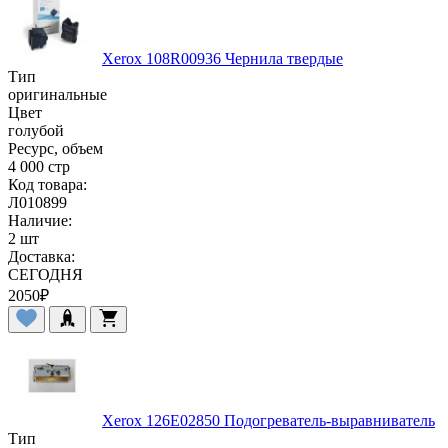
Xerox 108R00936 Чернила твердые
Тип
оригинальные
Цвет
голубой
Ресурс, объем
4 000 стр
Код товара:
Л010899
Наличие:
2 шт
Доставка:
СЕГОДНЯ
2050
₽
Xerox 126E02850 Подогреватель-выравниватель
Тип