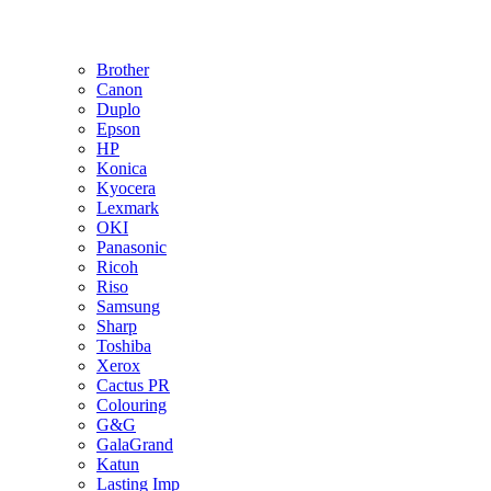
Brother
Canon
Duplo
Epson
HP
Konica
Kyocera
Lexmark
OKI
Panasonic
Ricoh
Riso
Samsung
Sharp
Toshiba
Xerox
Cactus PR
Colouring
G&G
GalaGrand
Katun
Lasting Imp