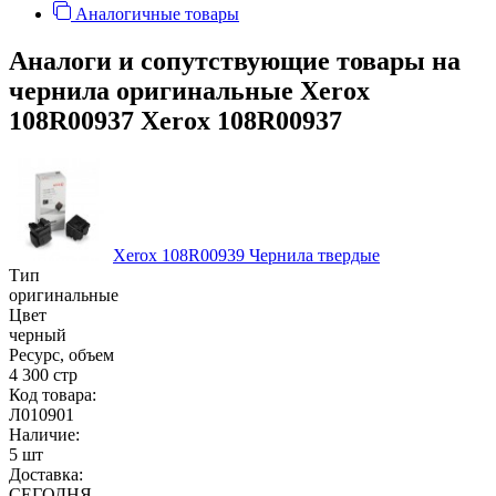
Аналогичные товары
Аналоги и сопутствующие товары на
чернила оригинальные Xerox
108R00937 Xerox 108R00937
Xerox 108R00939 Чернила твердые
Тип
оригинальные
Цвет
черный
Ресурс, объем
4 300 стр
Код товара:
Л010901
Наличие:
5 шт
Доставка:
СЕГОДНЯ