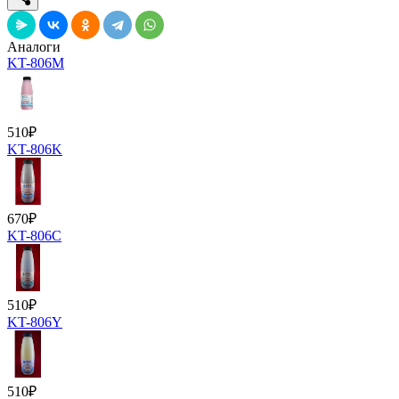
Аналоги
KT-806M
510
₽
KT-806K
670
₽
KT-806С
510
₽
KT-806Y
510
₽