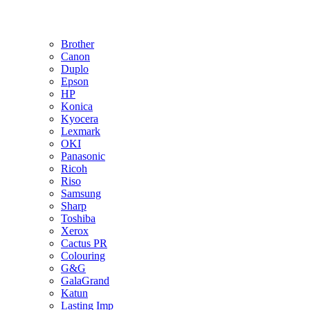
Brother
Canon
Duplo
Epson
HP
Konica
Kyocera
Lexmark
OKI
Panasonic
Ricoh
Riso
Samsung
Sharp
Toshiba
Xerox
Cactus PR
Colouring
G&G
GalaGrand
Katun
Lasting Imp