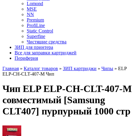
Lomond
MSE
NN
Premium
ProfiLine
Static Control
Superfine
Чистящие средства
ЗИП для принтера
Все для заправки картриджей
Периферия
Главная
»
Каталог товаров
»
ЗИП картриджи
»
Чипы
»
ELP
ELP-CH-CLT-407-M Чип
Чип ELP ELP-CH-CLT-407-M
совместимый [Samsung
CLT407] пурпурный 1000 стр