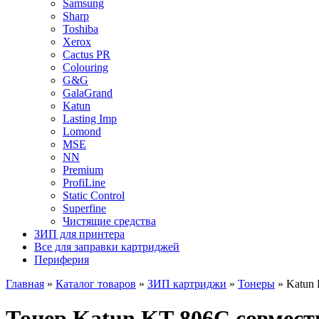
Samsung
Sharp
Toshiba
Xerox
Cactus PR
Colouring
G&G
GalaGrand
Katun
Lasting Imp
Lomond
MSE
NN
Premium
ProfiLine
Static Control
Superfine
Чистящие средства
ЗИП для принтера
Все для заправки картриджей
Периферия
Главная
»
Каталог товаров
»
ЗИП картриджи
»
Тонеры
»
Katun
Тонер Katun KT-806С совмест