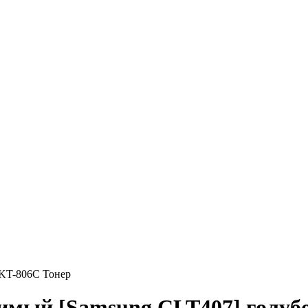
 KT-806С Тонер
имый [Samsung CLT407] голубо