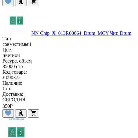
NN Chip_X_013R00664_Drum_MCY Чип Drum
Тип
совместимый
Цвет
цветной
Ресурс, объем
85000 стр
Код товара:
Л090372
Наличие:
1 шт
Доставка:
СЕГОДНЯ
350
₽