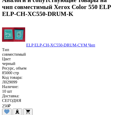
чип совместимый Xerox Color 550 ELP
ELP-CH-XC550-DRUM-K
ELP ELP-CH-XC550-DRUM-CYM Чип
Тип
совместимый
Цвет
черный
Ресурс, объем
85000 стр
Код товара:
Л029099
Наличие:
10 шт
Доставка:
СЕГОДНЯ
250
₽