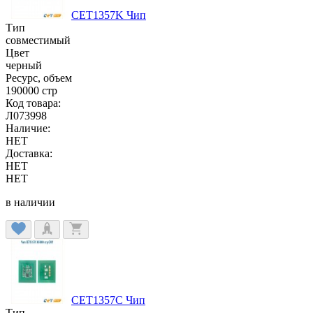
CET1357K Чип
Тип
совместимый
Цвет
черный
Ресурс, объем
190000 стр
Код товара:
Л073998
Наличие:
НЕТ
Доставка:
НЕТ
НЕТ
в наличии
CET1357C Чип
Тип