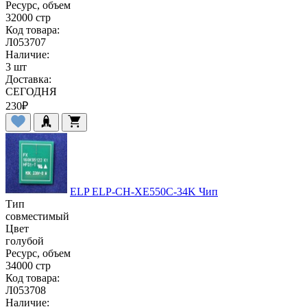
Ресурс, объем
32000 стр
Код товара:
Л053707
Наличие:
3 шт
Доставка:
СЕГОДНЯ
230
₽
ELP ELP-CH-XE550C-34K Чип
Тип
совместимый
Цвет
голубой
Ресурс, объем
34000 стр
Код товара:
Л053708
Наличие: