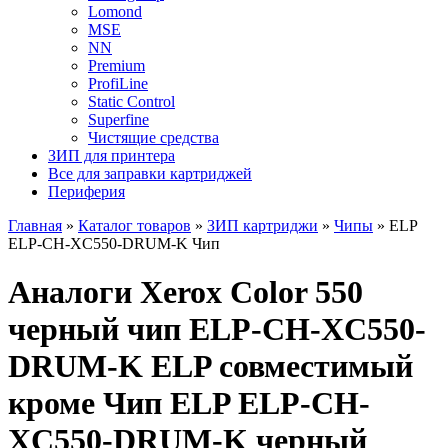
Lomond
MSE
NN
Premium
ProfiLine
Static Control
Superfine
Чистящие средства
ЗИП для принтера
Все для заправки картриджей
Периферия
Главная
»
Каталог товаров
»
ЗИП картриджи
»
Чипы
»
ELP
ELP-CH-XC550-DRUM-K Чип
Аналоги Xerox Color 550
черный чип ELP-CH-XC550-
DRUM-K ELP совместимый
кроме Чип ELP ELP-CH-
XC550-DRUM-K черный