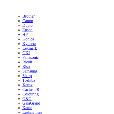
Brother
Canon
Duplo
Epson
HP
Konica
Kyocera
Lexmark
OKI
Panasonic
Ricoh
Riso
Samsung
Sharp
Toshiba
Xerox
Cactus PR
Colouring
G&G
GalaGrand
Katun
Lasting Imp