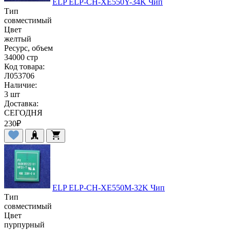
ELP ELP-CH-XE550Y-34K Чип
Тип
совместимый
Цвет
желтый
Ресурс, объем
34000 стр
Код товара:
Л053706
Наличие:
3 шт
Доставка:
СЕГОДНЯ
230
₽
ELP ELP-CH-XE550M-32K Чип
Тип
совместимый
Цвет
пурпурный