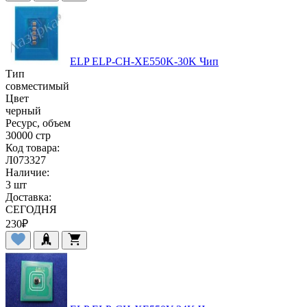
ELP ELP-CH-XE550K-30K Чип
Тип
совместимый
Цвет
черный
Ресурс, объем
30000 стр
Код товара:
Л073327
Наличие:
3 шт
Доставка:
СЕГОДНЯ
230
₽