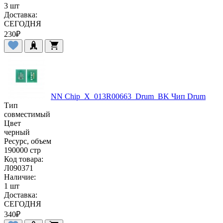
3 шт
Доставка:
СЕГОДНЯ
230
₽
NN Chip_X_013R00663_Drum_BK Чип Drum
Тип
совместимый
Цвет
черный
Ресурс, объем
190000 стр
Код товара:
Л090371
Наличие:
1 шт
Доставка:
СЕГОДНЯ
340
₽