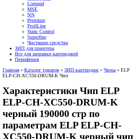
Lomond
MSE
NN
Premium
ProfiLine
Static Control
Superfine
Чистящие средства
ЗИП для принтера
Все для заправки картриджей
Периферия
Главная
»
Каталог товаров
»
ЗИП картриджи
»
Чипы
»
ELP
ELP-CH-XC550-DRUM-K Чип
Характеристики Чип ELP
ELP-CH-XC550-DRUM-K
черный 190000 стр по
параметрам ELP ELP-CH-
XC550-DRUM-K черный чип