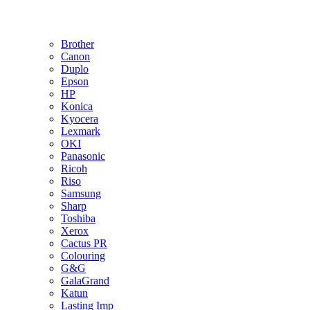
Brother
Canon
Duplo
Epson
HP
Konica
Kyocera
Lexmark
OKI
Panasonic
Ricoh
Riso
Samsung
Sharp
Toshiba
Xerox
Cactus PR
Colouring
G&G
GalaGrand
Katun
Lasting Imp