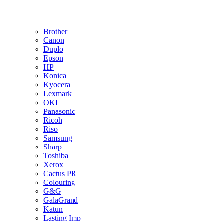
Brother
Canon
Duplo
Epson
HP
Konica
Kyocera
Lexmark
OKI
Panasonic
Ricoh
Riso
Samsung
Sharp
Toshiba
Xerox
Cactus PR
Colouring
G&G
GalaGrand
Katun
Lasting Imp