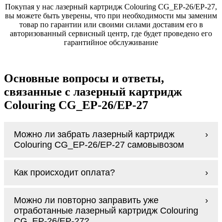
Покупая у нас лазерный картридж Colouring CG_EP-26/EP-27,
вы можете быть уверены, что при необходимости мы заменим
товар по гарантии или своими силами доставим его в
авторизованный сервисный центр, где будет проведено его
гарантийное обслуживание
Основные вопросы и ответы,
связанные с лазерный картридж
Colouring CG_EP-26/EP-27
Можно ли забрать лазерный картридж
Colouring CG_EP-26/EP-27 самовывозом
У нас нет самовывоза, но мы быстро
Как происходит оплата?
доставим заказ и сделаем это бесплатно
при сумме покупок от 3000 рублей.
Оплачивается лазерный картридж Colouring
Мы гарантируем цельность упаковки, когда
Можно ли повторно заправить уже
CG_EP-26/EP-27 наличными курьеру при
доставляем Вам лазерный картридж
отработанные лазерный картридж Colouring
получении заказа.
Colouring CG_EP-26/EP-27
CG_EP-26/EP-27?