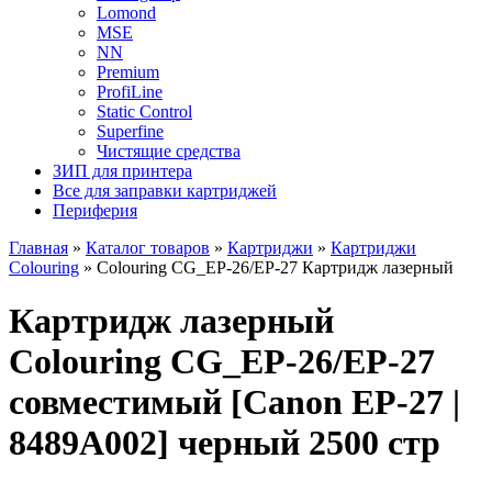
Lomond
MSE
NN
Premium
ProfiLine
Static Control
Superfine
Чистящие средства
ЗИП для принтера
Все для заправки картриджей
Периферия
Главная
»
Каталог товаров
»
Картриджи
»
Картриджи
Colouring
»
Colouring CG_EP-26/EP-27 Картридж лазерный
Картридж лазерный
Colouring CG_EP-26/EP-27
совместимый [Canon EP-27 |
8489A002] черный 2500 стр