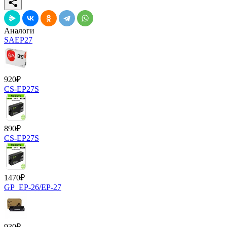
Аналоги
SAEP27
920
₽
CS-EP27S
890
₽
CS-EP27S
1470
₽
GP_EP-26/EP-27
930
₽