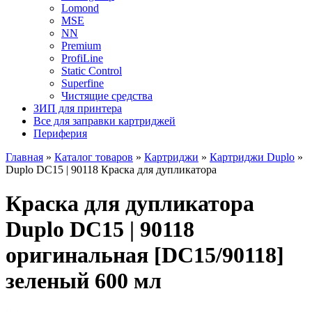
Lomond
MSE
NN
Premium
ProfiLine
Static Control
Superfine
Чистящие средства
ЗИП для принтера
Все для заправки картриджей
Периферия
Главная
»
Каталог товаров
»
Картриджи
»
Картриджи Duplo
»
Duplo DC15 | 90118 Краска для дупликатора
Краска для дупликатора
Duplo DC15 | 90118
оригинальная [DC15/90118]
зеленый 600 мл