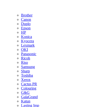
Brother
Canon
Duplo
Epson
HP
Konica
Kyocera
Lexmark
OKI
Panasonic
Ricoh
Riso
Samsung
Sharp
Toshiba
Xerox
Cactus PR
Colouring
G&G
GalaGrand
Katun
Lasting Imp