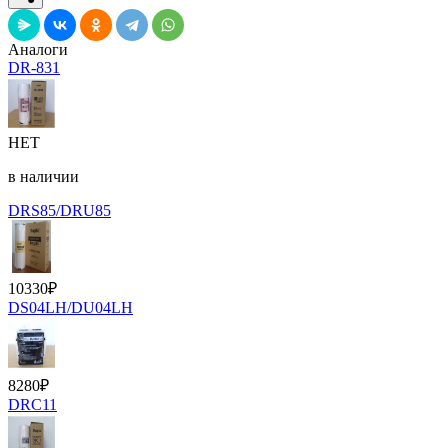
Аналоги
DR-831
НЕТ
в наличии
DRS85/DRU85
10330
₽
DS04LH/DU04LH
8280
₽
DRC11