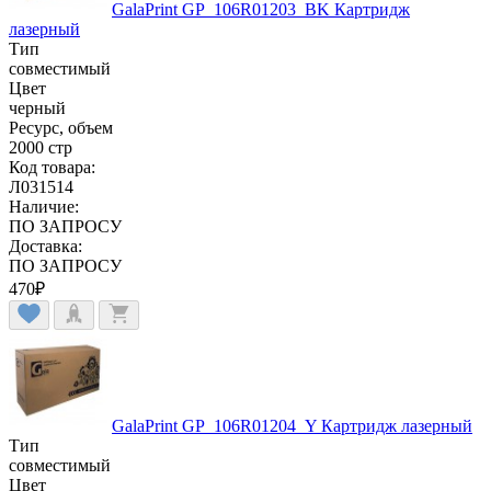
GalaPrint GP_106R01203_BK Картридж
лазерный
Тип
совместимый
Цвет
черный
Ресурс, объем
2000 стр
Код товара:
Л031514
Наличие:
ПО ЗАПРОСУ
Доставка:
ПО ЗАПРОСУ
470
₽
GalaPrint GP_106R01204_Y Картридж лазерный
Тип
совместимый
Цвет