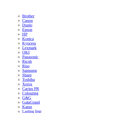
Brother
Canon
Duplo
Epson
HP
Konica
Kyocera
Lexmark
OKI
Panasonic
Ricoh
Riso
Samsung
Sharp
Toshiba
Xerox
Cactus PR
Colouring
G&G
GalaGrand
Katun
Lasting Imp