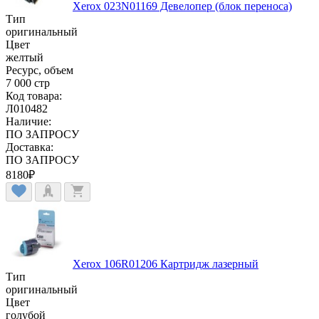
Xerox 023N01169 Девелопер (блок переноса)
Тип
оригинальный
Цвет
желтый
Ресурс, объем
7 000 стр
Код товара:
Л010482
Наличие:
ПО ЗАПРОСУ
Доставка:
ПО ЗАПРОСУ
8180
₽
Xerox 106R01206 Картридж лазерный
Тип
оригинальный
Цвет
голубой