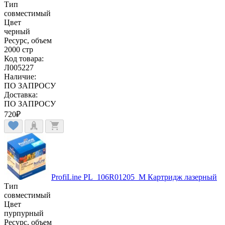
Тип
совместимый
Цвет
черный
Ресурс, объем
2000 стр
Код товара:
Л005227
Наличие:
ПО ЗАПРОСУ
Доставка:
ПО ЗАПРОСУ
720
₽
ProfiLine PL_106R01205_M Картридж лазерный
Тип
совместимый
Цвет
пурпурный
Ресурс, объем