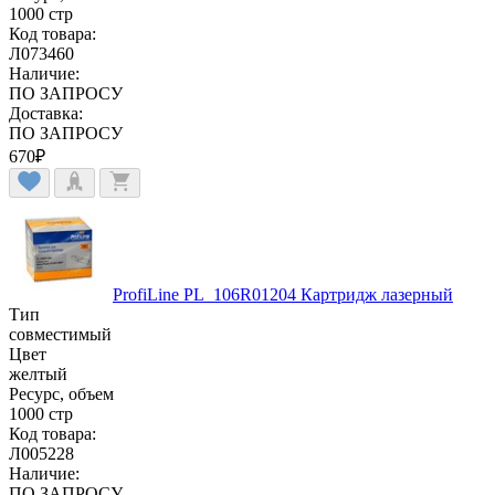
1000 стр
Код товара:
Л073460
Наличие:
ПО ЗАПРОСУ
Доставка:
ПО ЗАПРОСУ
670
₽
ProfiLine PL_106R01204 Картридж лазерный
Тип
совместимый
Цвет
желтый
Ресурс, объем
1000 стр
Код товара:
Л005228
Наличие:
ПО ЗАПРОСУ