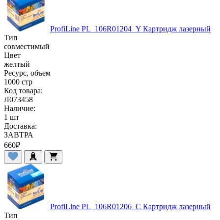
ProfiLine PL_106R01204_Y Картридж лазерный
Тип
совместимый
Цвет
желтый
Ресурс, объем
1000 стр
Код товара:
Л073458
Наличие:
1 шт
Доставка:
ЗАВТРА
660
₽
ProfiLine PL_106R01206_C Картридж лазерный
Тип