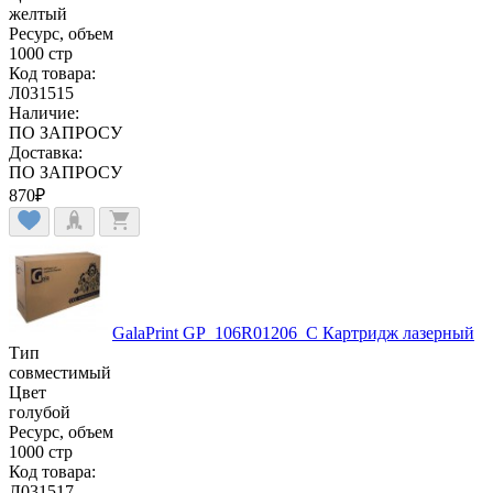
желтый
Ресурс, объем
1000 стр
Код товара:
Л031515
Наличие:
ПО ЗАПРОСУ
Доставка:
ПО ЗАПРОСУ
870
₽
GalaPrint GP_106R01206_C Картридж лазерный
Тип
совместимый
Цвет
голубой
Ресурс, объем
1000 стр
Код товара:
Л031517