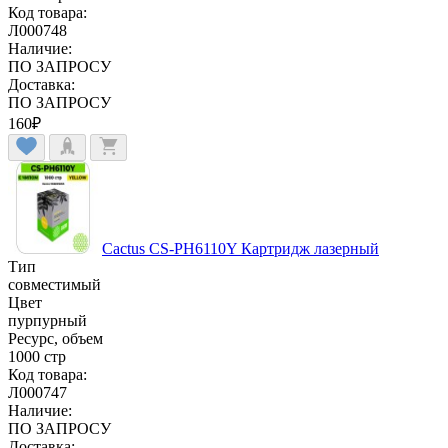
Код товара:
Л000748
Наличие:
ПО ЗАПРОСУ
Доставка:
ПО ЗАПРОСУ
160
₽
Cactus CS-PH6110Y Картридж лазерный
Тип
совместимый
Цвет
пурпурный
Ресурс, объем
1000 стр
Код товара:
Л000747
Наличие:
ПО ЗАПРОСУ
Доставка: