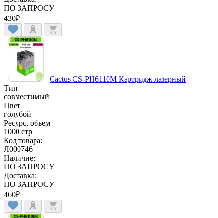
ПО ЗАПРОСУ
430
₽
Cactus CS-PH6110M Картридж лазерный
Тип
совместимый
Цвет
голубой
Ресурс, объем
1000 стр
Код товара:
Л000746
Наличие:
ПО ЗАПРОСУ
Доставка:
ПО ЗАПРОСУ
460
₽