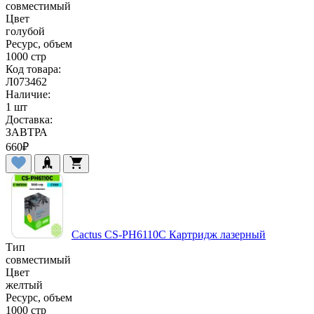
совместимый
Цвет
голубой
Ресурс, объем
1000 стр
Код товара:
Л073462
Наличие:
1 шт
Доставка:
ЗАВТРА
660
₽
Cactus CS-PH6110C Картридж лазерный
Тип
совместимый
Цвет
желтый
Ресурс, объем
1000 стр