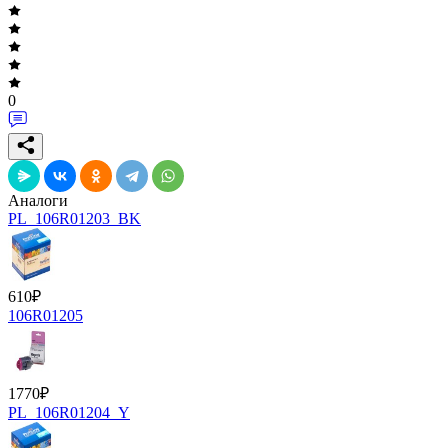
0
Аналоги
PL_106R01203_BK
610
₽
106R01205
1770
₽
PL_106R01204_Y