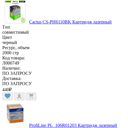
Cactus CS-PH6110BK Картридж лазерный
Тип
совместимый
Цвет
черный
Ресурс, объем
2000 стр
Код товара:
Л000749
Наличие:
ПО ЗАПРОСУ
Доставка:
ПО ЗАПРОСУ
440
₽
ProfiLine PL_106R01203 Картридж лазерный