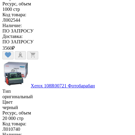
Ресурс, объем
1000 стр
Код товара:
Л002544
Наличие:
ПО ЗАПРОСУ
Доставка:
ПО ЗАПРОСУ
3560
₽
Xerox 108R00721 Фотобарабан
Тип
оригинальный
Цвет
черный
Ресурс, объем
20 000 стр
Код товара:
Л010740
Наличие: