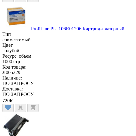
ProfiLine PL_106R01206 Картридж лазерный
Тип
совместимый
Цвет
голубой
Ресурс, объем
1000 стр
Код товара:
Л005229
Наличие:
ПО ЗАПРОСУ
Доставка:
ПО ЗАПРОСУ
720
₽