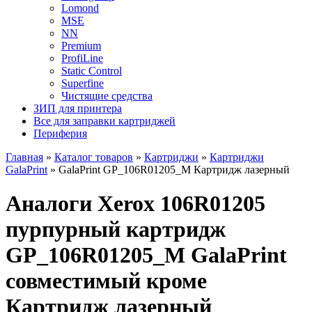
Lomond
MSE
NN
Premium
ProfiLine
Static Control
Superfine
Чистящие средства
ЗИП для принтера
Все для заправки картриджей
Периферия
Главная
»
Каталог товаров
»
Картриджи
»
Картриджи
GalaPrint
»
GalaPrint GP_106R01205_M Картридж лазерный
Аналоги Xerox 106R01205
пурпурный картридж
GP_106R01205_M GalaPrint
совместимый кроме
Картридж лазерный