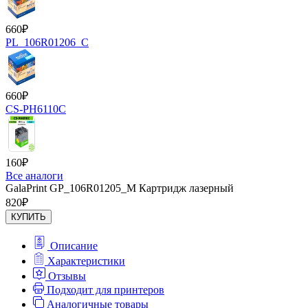
660
₽
PL_106R01206_C
660
₽
CS-PH6110C
160
₽
Все аналоги
GalaPrint GP_106R01205_M Картридж лазерный
820
₽
КУПИТЬ
Описание
Характеристики
Отзывы
Подходит для принтеров
Аналогичные товары