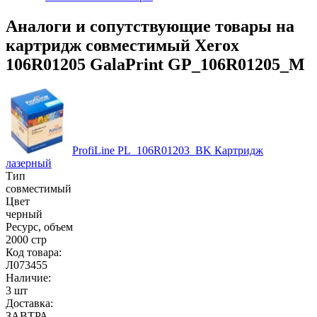
Аналоги и сопутствующие товары на
картридж совместимый Xerox
106R01205 GalaPrint GP_106R01205_M
ProfiLine PL_106R01203_BK Картридж
лазерный
Тип
совместимый
Цвет
черный
Ресурс, объем
2000 стр
Код товара:
Л073455
Наличие:
3 шт
Доставка:
ЗАВТРА