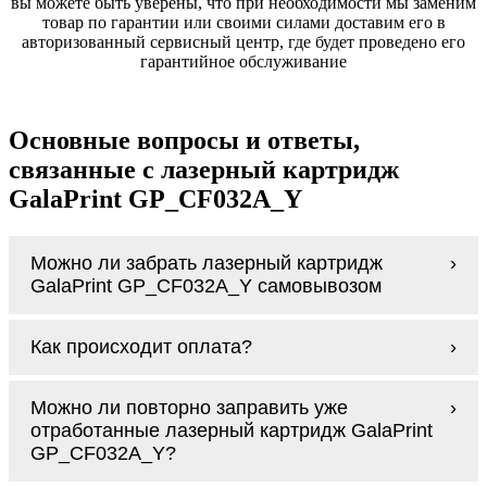
вы можете быть уверены, что при необходимости мы заменим
товар по гарантии или своими силами доставим его в
авторизованный сервисный центр, где будет проведено его
гарантийное обслуживание
Основные вопросы и ответы,
связанные с лазерный картридж
GalaPrint GP_CF032A_Y
Можно ли забрать лазерный картридж
GalaPrint GP_CF032A_Y самовывозом
У нас нет самовывоза, но мы быстро
Как происходит оплата?
доставим заказ и сделаем это бесплатно
при сумме покупок от 3000 рублей.
Оплачивается лазерный картридж GalaPrint
Мы гарантируем цельность упаковки, когда
Можно ли повторно заправить уже
GP_CF032A_Y наличными курьеру при
доставляем Вам лазерный картридж
отработанные лазерный картридж GalaPrint
получении заказа.
GalaPrint GP_CF032A_Y
GP_CF032A_Y?