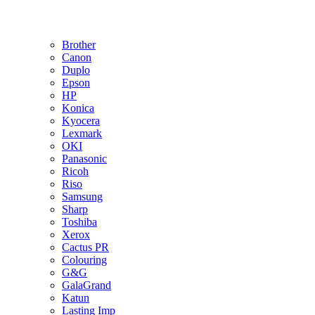
Brother
Canon
Duplo
Epson
HP
Konica
Kyocera
Lexmark
OKI
Panasonic
Ricoh
Riso
Samsung
Sharp
Toshiba
Xerox
Cactus PR
Colouring
G&G
GalaGrand
Katun
Lasting Imp