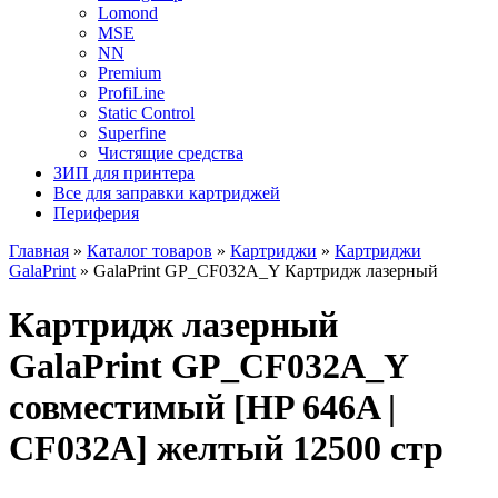
Lomond
MSE
NN
Premium
ProfiLine
Static Control
Superfine
Чистящие средства
ЗИП для принтера
Все для заправки картриджей
Периферия
Главная
»
Каталог товаров
»
Картриджи
»
Картриджи
GalaPrint
»
GalaPrint GP_CF032A_Y Картридж лазерный
Картридж лазерный
GalaPrint GP_CF032A_Y
совместимый [HP 646A |
CF032A] желтый 12500 стр