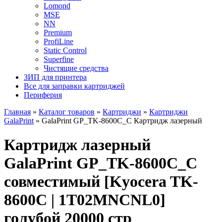
Lomond
MSE
NN
Premium
ProfiLine
Static Control
Superfine
Чистящие средства
ЗИП для принтера
Все для заправки картриджей
Периферия
Главная
»
Каталог товаров
»
Картриджи
»
Картриджи
GalaPrint
»
GalaPrint GP_TK-8600С_C Картридж лазерный
Картридж лазерный
GalaPrint GP_TK-8600С_C
совместимый [Kyocera TK-
8600C | 1T02MNCNL0]
голубой 20000 стр