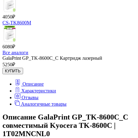
4050
₽
CS-TK8600M
6080
₽
Все аналоги
GalaPrint GP_TK-8600С_C Картридж лазерный
5250
₽
КУПИТЬ
Описание
Характеристики
Отзывы
Аналогичные товары
Описание GalaPrint GP_TK-8600С_C
совместимый Kyocera TK-8600C |
1T02MNCNL0