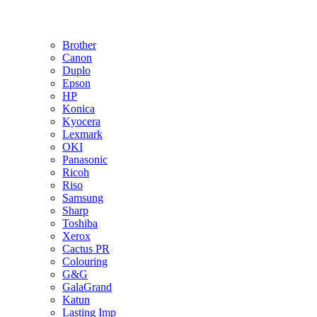
Brother
Canon
Duplo
Epson
HP
Konica
Kyocera
Lexmark
OKI
Panasonic
Ricoh
Riso
Samsung
Sharp
Toshiba
Xerox
Cactus PR
Colouring
G&G
GalaGrand
Katun
Lasting Imp