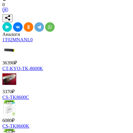
0
Аналоги
1T02MNANL0
36390
₽
CT-KYO-TK-8600K
3370
₽
CS-TK8600C
6080
₽
CS-TK8600K