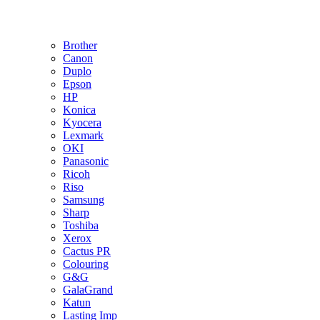
Brother
Canon
Duplo
Epson
HP
Konica
Kyocera
Lexmark
OKI
Panasonic
Ricoh
Riso
Samsung
Sharp
Toshiba
Xerox
Cactus PR
Colouring
G&G
GalaGrand
Katun
Lasting Imp