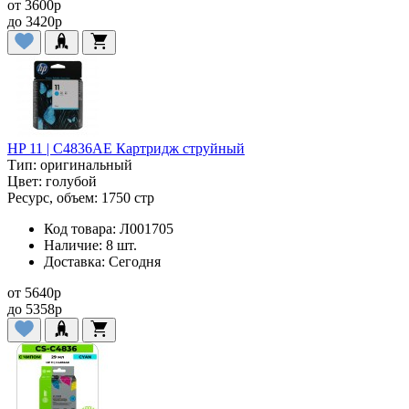
от
3600
p
до
3420
p
HP 11 | C4836AE Картридж струйный
Тип:
оригинальный
Цвет:
голубой
Ресурс, объем:
1750 стр
Код товара:
Л001705
Наличие:
8 шт.
Доставка:
Сегодня
от
5640
p
до
5358
p