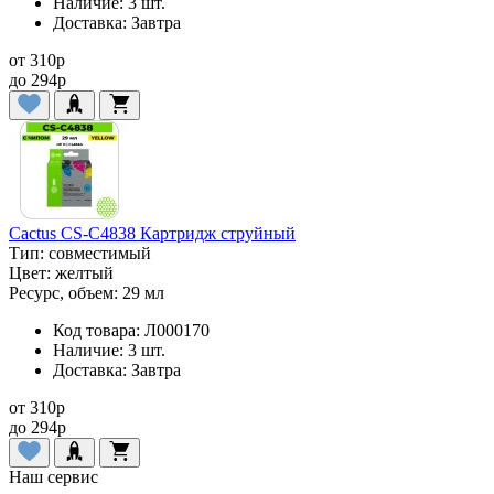
Наличие:
3 шт.
Доставка:
Завтра
от
310
p
до
294
p
Cactus CS-C4838 Картридж струйный
Тип:
совместимый
Цвет:
желтый
Ресурс, объем:
29 мл
Код товара:
Л000170
Наличие:
3 шт.
Доставка:
Завтра
от
310
p
до
294
p
Наш сервис