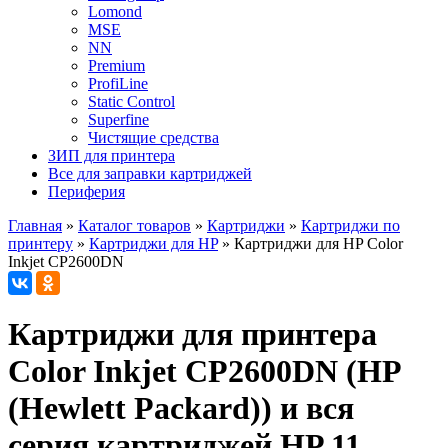
Lomond
MSE
NN
Premium
ProfiLine
Static Control
Superfine
Чистящие средства
ЗИП для принтера
Все для заправки картриджей
Периферия
Главная
»
Каталог товаров
»
Картриджи
»
Картриджи по
принтеру
»
Картриджи для HP
»
Картриджи для HP Color
Inkjet CP2600DN
Картриджи для принтера
Color Inkjet CP2600DN (HP
(Hewlett Packard)) и вся
серия картриджей HP 11