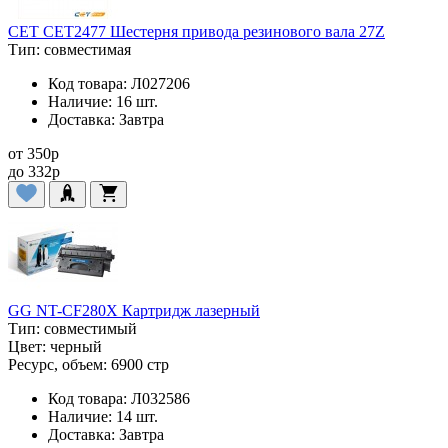
CET CET2477 Шестерня привода резинового вала 27Z
Тип:
совместимая
Код товара:
Л027206
Наличие:
16 шт.
Доставка:
Завтра
от
350
p
до
332
p
GG NT-CF280X Картридж лазерный
Тип:
совместимый
Цвет:
черный
Ресурс, объем:
6900 стр
Код товара:
Л032586
Наличие:
14 шт.
Доставка:
Завтра