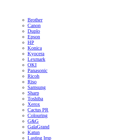
Brother
Canon
Duplo
Epson
HP
Konica
Kyocera
Lexmark
OKI
Panasonic
Ricoh
Riso
Samsung
Sharp
Toshiba
Xerox
Cactus PR
Colouring
G&G
GalaGrand
Katun
Lasting Imp