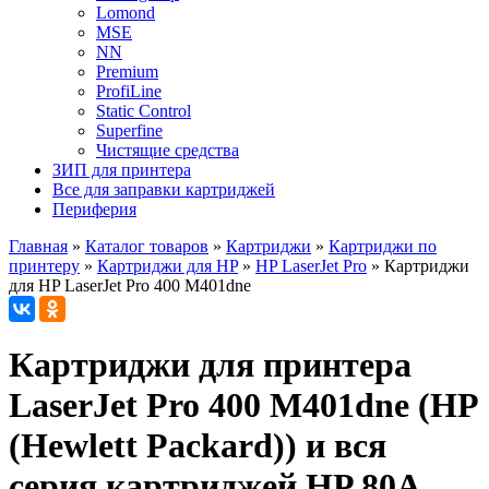
Lomond
MSE
NN
Premium
ProfiLine
Static Control
Superfine
Чистящие средства
ЗИП для принтера
Все для заправки картриджей
Периферия
Главная
»
Каталог товаров
»
Картриджи
»
Картриджи по
принтеру
»
Картриджи для HP
»
HP LaserJet Pro
»
Картриджи
для HP LaserJet Pro 400 M401dne
Картриджи для принтера
LaserJet Pro 400 M401dne (HP
(Hewlett Packard)) и вся
серия картриджей HP 80A