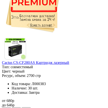
Cactus CS-CF280AS Картридж лазерный
Тип:
совместимый
Цвет:
черный
Ресурс, объем:
2700 стр
Код товара:
Л000383
Наличие:
30 шт.
Доставка:
Завтра
от
680
p
до
646
p