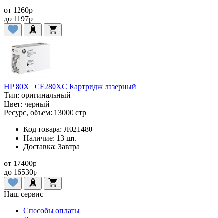
от
1260
p
до
1197
p
HP 80X | CF280XC Картридж лазерный
Тип:
оригинальный
Цвет:
черный
Ресурс, объем:
13000 стр
Код товара:
Л021480
Наличие:
13 шт.
Доставка:
Завтра
от
17400
p
до
16530
p
Наш сервис
Способы оплаты