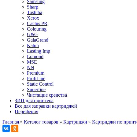
Samsung
Sharp
Toshiba
Xerox
Cactus PR
Colouring
G&G
GalaGrand
Katun
Lasting Imp
Lomond
MSE
NN
Premium
ProfiLine
Static Control
Superfine
Чистящие средства
ЗИП для принтера
Все для заправки картриджей
Периферия
Главная
»
Каталог товаров
»
Картриджи
»
Картриджи по принт