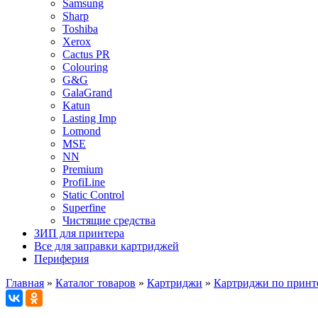
Samsung
Sharp
Toshiba
Xerox
Cactus PR
Colouring
G&G
GalaGrand
Katun
Lasting Imp
Lomond
MSE
NN
Premium
ProfiLine
Static Control
Superfine
Чистящие средства
ЗИП для принтера
Все для заправки картриджей
Периферия
Главная
»
Каталог товаров
»
Картриджи
»
Картриджи по принт