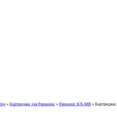
еру
»
Картриджи для Panasonic
»
Panasonic KX-MB
»
Картриджи 