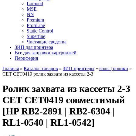
Lomond
MSE
NN
Premium
ProfiLine
Static Control
Superfine
Чистящие средства
ЗИП для принтера
Все для заправки картриджей
Периферия
Главная
»
Каталог товаров
»
ЗИП принтеры
»
валы | ролики
»
CET CET0419 ролик захвата из кассеты 2-3
Ролик захвата из кассеты 2-3
CET CET0419 совместимый
[HP RB2-2891 | RB2-6304 |
RL1-0540 | RL1-0542]