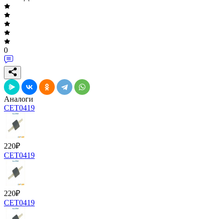
0
Аналоги
CET0419
220
₽
CET0419
220
₽
CET0419