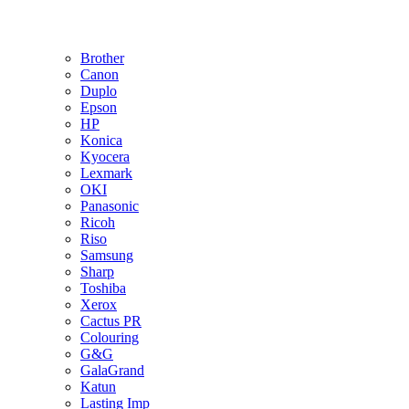
Brother
Canon
Duplo
Epson
HP
Konica
Kyocera
Lexmark
OKI
Panasonic
Ricoh
Riso
Samsung
Sharp
Toshiba
Xerox
Cactus PR
Colouring
G&G
GalaGrand
Katun
Lasting Imp