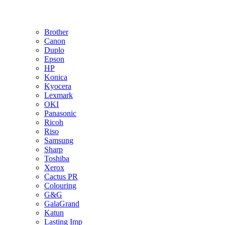
Brother
Canon
Duplo
Epson
HP
Konica
Kyocera
Lexmark
OKI
Panasonic
Ricoh
Riso
Samsung
Sharp
Toshiba
Xerox
Cactus PR
Colouring
G&G
GalaGrand
Katun
Lasting Imp