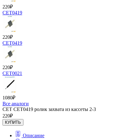
220
₽
CET0419
220
₽
CET0419
220
₽
CET0021
1080
₽
Все аналоги
CET CET0419 ролик захвата из кассеты 2-3
220
₽
КУПИТЬ
Описание