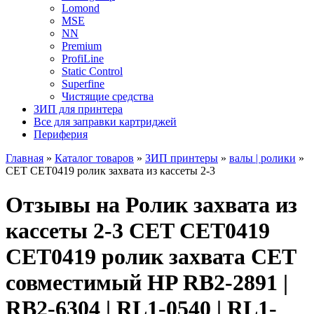
Lomond
MSE
NN
Premium
ProfiLine
Static Control
Superfine
Чистящие средства
ЗИП для принтера
Все для заправки картриджей
Периферия
Главная
»
Каталог товаров
»
ЗИП принтеры
»
валы | ролики
»
CET CET0419 ролик захвата из кассеты 2-3
Отзывы на Ролик захвата из
кассеты 2-3 CET CET0419
CET0419 ролик захвата CET
совместимый HP RB2-2891 |
RB2-6304 | RL1-0540 | RL1-